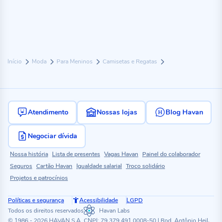
Início
Moda
Para Meninos
Camisetas e Regatas
Atendimento
Nossas lojas
Blog Havan
Negociar dívida
Nossa história
Lista de presentes
Vagas Havan
Painel do colaborador
Seguros
Cartão Havan
Igualdade salarial
Troco solidário
Projetos e patrocínios
Políticas e segurança
Acessibilidade
LGPD
Todos os direitos reservados
Havan Labs
© 1986 - 2026 HAVAN S.A. CNPJ: 79.379.491.0008-50 | Rod. Antônio Heil,