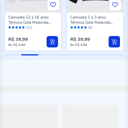
Camiseta 12 a 16 anos
Camiseta 1 a 3 anos
Térmica Gola Redonda
Térmica Gola Redonda
Avaliação:
Avaliação:
Fakini Branco
Fakini Preto
(11)
(9)
98%
100%
R$ 39,99
R$ 39,99
8x
R$ 4,99
8x
R$ 4,99