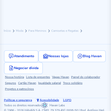
Início
Moda
Para Meninos
Camisetas e Regatas
Atendimento
Nossas lojas
Blog Havan
Negociar dívida
Nossa história
Lista de presentes
Vagas Havan
Painel do colaborador
Seguros
Cartão Havan
Igualdade salarial
Troco solidário
Projetos e patrocínios
Políticas e segurança
Acessibilidade
LGPD
Todos os direitos reservados
Havan Labs
© 1986 - 2026 HAVAN S.A. CNPJ: 79.379.491.0008-50 | Rod. Antônio Heil,