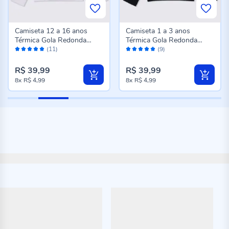
Camiseta 12 a 16 anos
Camiseta 1 a 3 anos
Térmica Gola Redonda
Térmica Gola Redonda
Avaliação:
Avaliação:
Fakini Branco
Fakini Preto
(11)
(9)
98%
100%
R$ 39,99
R$ 39,99
8x
R$ 4,99
8x
R$ 4,99