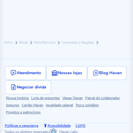
Início
Moda
Para Meninos
Camisetas e Regatas
Atendimento
Nossas lojas
Blog Havan
Negociar dívida
Nossa história
Lista de presentes
Vagas Havan
Painel do colaborador
Seguros
Cartão Havan
Igualdade salarial
Troco solidário
Projetos e patrocínios
Políticas e segurança
Acessibilidade
LGPD
Todos os direitos reservados
Havan Labs