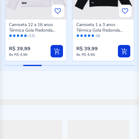
Camiseta 12 a 16 anos
Camiseta 1 a 3 anos
Térmica Gola Redonda
Térmica Gola Redonda
Avaliação:
Avaliação:
Fakini Branco
Fakini Preto
(11)
(9)
98%
100%
R$ 39,99
R$ 39,99
8x
R$ 4,99
8x
R$ 4,99