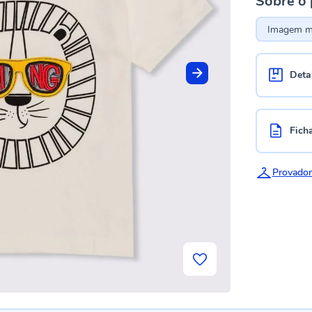
Sobre o
Imagem me
Deta
Fich
Provador