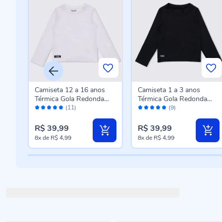
s
Camiseta 12 a 16 anos
Camiseta 1 a 3 anos
a
Térmica Gola Redonda
Térmica Gola Redonda
Avaliação:
Avaliação:
Fakini Branco
Fakini Preto
(11)
(9)
98%
100%
R$ 39,99
R$ 39,99
8x
de
R$ 4,99
8x
de
R$ 4,99