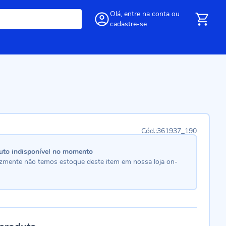
Olá,
entre
na conta
ou
cadastre-se
361937_190
uto indisponível no momento
lizmente não temos estoque deste item em nossa loja on-