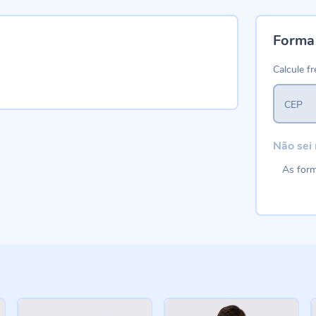
Forma
Calcule fr
CEP
Não sei
As form