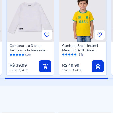
Camiseta 1 a 3 anos
Camiseta Brasil Infantil
Térmica Gola Redonda
Menino 4 A 10 Anos
Avaliação:
Avaliação:
Fakini Branco
Brandili Amarelo York
(10)
(14)
100%
98%
R$ 39,99
R$ 49,99
8x
de
R$ 4,99
10x
de
R$ 4,99