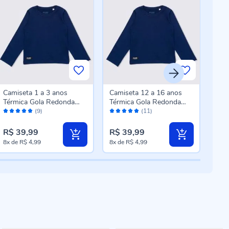
Camiseta 1 a 3 anos
Camiseta 12 a 16 anos
Cam
Térmica Gola Redonda
Térmica Gola Redonda
Tér
Avaliação:
Avaliação:
Aval
Fakini Marinho
Fakini Marinho
Fak
(9)
(11)
100%
98%
98
R$ 39,99
R$ 39,99
R$ 
8x
de
R$ 4,99
8x
de
R$ 4,99
8x
d