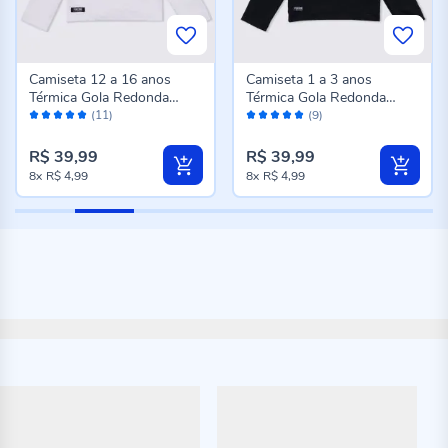
Camiseta 12 a 16 anos
Camiseta 1 a 3 anos
Térmica Gola Redonda
Térmica Gola Redonda
Avaliação:
Avaliação:
Fakini Branco
Fakini Preto
(11)
(9)
98%
100%
R$ 39,99
R$ 39,99
8x
R$ 4,99
8x
R$ 4,99