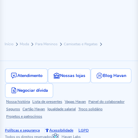
Início
Moda
Para Meninos
Camisetas e Regatas
Atendimento
Nossas lojas
Blog Havan
Negociar dívida
Nossa história
Lista de presentes
Vagas Havan
Painel do colaborador
Seguros
Cartão Havan
Igualdade salarial
Troco solidário
Projetos e patrocínios
Políticas e segurança
Acessibilidade
LGPD
Todos os direitos reservados
Havan Labs