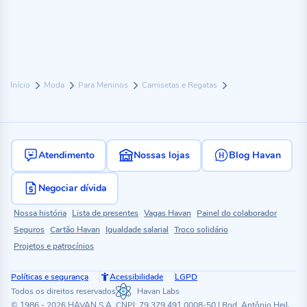
Início
Moda
Para Meninos
Camisetas e Regatas
Atendimento
Nossas lojas
Blog Havan
Negociar dívida
Nossa história
Lista de presentes
Vagas Havan
Painel do colaborador
Seguros
Cartão Havan
Igualdade salarial
Troco solidário
Projetos e patrocínios
Políticas e segurança
Acessibilidade
LGPD
Todos os direitos reservados
Havan Labs
© 1986 - 2026 HAVAN S.A. CNPJ: 79.379.491.0008-50 | Rod. Antônio Heil,