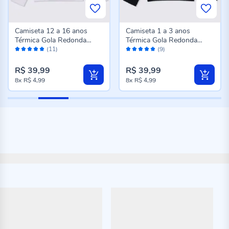
Camiseta 12 a 16 anos
Camiseta 1 a 3 anos
Térmica Gola Redonda
Térmica Gola Redonda
Avaliação:
Avaliação:
Fakini Branco
Fakini Preto
(11)
(9)
98%
100%
R$ 39,99
R$ 39,99
8x
R$ 4,99
8x
R$ 4,99