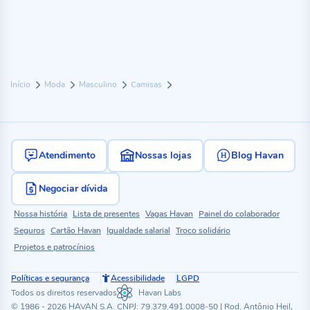
Início
Moda
Masculino
Camisas
Atendimento
Nossas lojas
Blog Havan
Negociar dívida
Nossa história
Lista de presentes
Vagas Havan
Painel do colaborador
Seguros
Cartão Havan
Igualdade salarial
Troco solidário
Projetos e patrocínios
Políticas e segurança
Acessibilidade
LGPD
Todos os direitos reservados
Havan Labs
© 1986 - 2026 HAVAN S.A. CNPJ: 79.379.491.0008-50 | Rod. Antônio Heil,