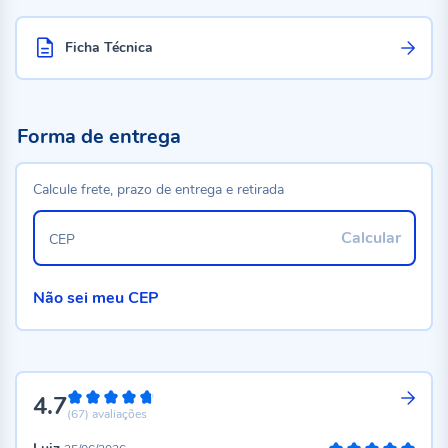
Ficha Técnica
Forma de entrega
Calcule frete, prazo de entrega e retirada
Calcular
CEP
Não sei meu CEP
4.7
94%
(67)
avaliações