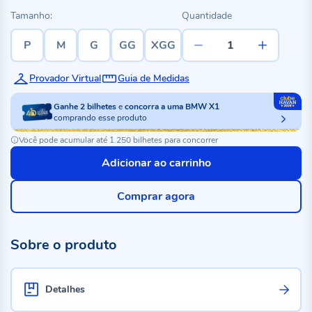
Tamanho:
Quantidade
P
M
G
GG
XGG
Provador Virtual
Guia de Medidas
Ganhe
2
bilhetes
e
concorra a uma BMW X1
comprando esse produto
Você pode acumular até 1.250 bilhetes para concorrer
Adicionar ao carrinho
Comprar agora
Sobre o produto
Detalhes