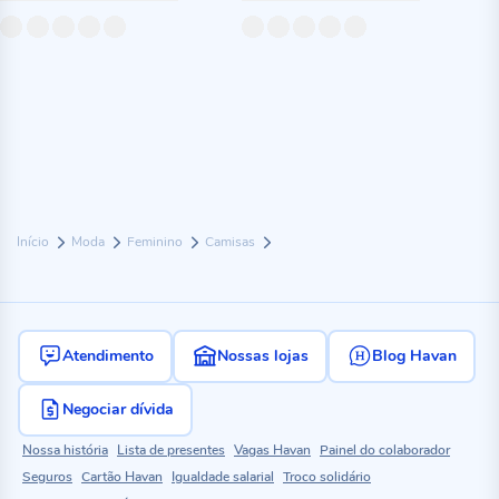
Início
Moda
Feminino
Camisas
Atendimento
Nossas lojas
Blog Havan
Negociar dívida
Nossa história
Lista de presentes
Vagas Havan
Painel do colaborador
Seguros
Cartão Havan
Igualdade salarial
Troco solidário