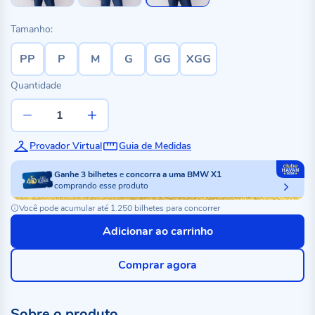
Tamanho:
PP
P
M
G
GG
XGG
Quantidade
Provador Virtual
Guia de Medidas
Ganhe
3
bilhetes
e
concorra a uma BMW X1
comprando esse produto
Você pode acumular até 1.250 bilhetes para concorrer
Adicionar ao carrinho
Comprar agora
Sobre o produto