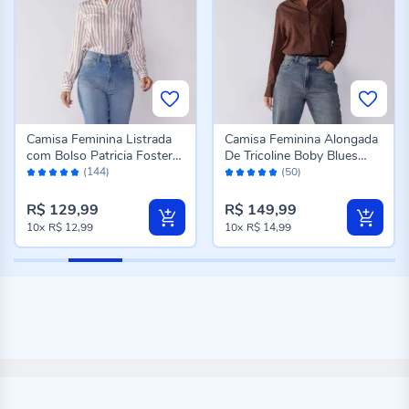
Camisa Feminina Listrada
Camisa Feminina Alongada
com Bolso Patricia Foster
De Tricoline Boby Blues
Avaliação:
Avaliação:
Off White/Fendi
Marrom
(144)
(50)
96%
98%
R$ 129,99
R$ 149,99
10x
R$ 12,99
10x
R$ 14,99