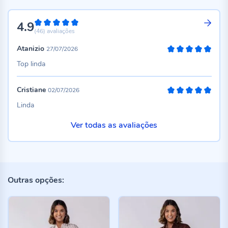
4.9
98%
(46)
avaliações
Atanizio
27/07/2026
100%
Top linda
Cristiane
02/07/2026
100%
Linda
Ver todas as avaliações
Outras opções: