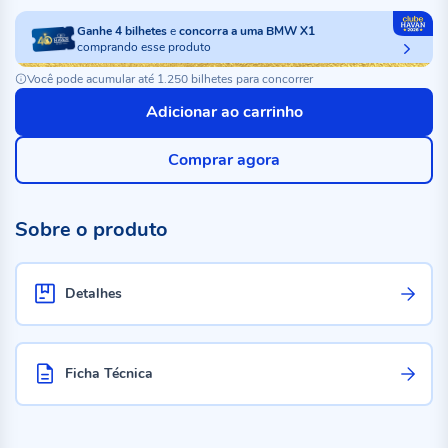
Ganhe
4
bilhetes
e
concorra a uma BMW X1
comprando esse produto
Você pode acumular até 1.250 bilhetes para concorrer
Adicionar ao carrinho
Comprar agora
Sobre o produto
Detalhes
Ficha Técnica