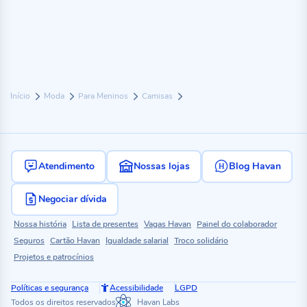
Início
Moda
Para Meninos
Camisas
Atendimento
Nossas lojas
Blog Havan
Negociar dívida
Nossa história
Lista de presentes
Vagas Havan
Painel do colaborador
Seguros
Cartão Havan
Igualdade salarial
Troco solidário
Projetos e patrocínios
Políticas e segurança
Acessibilidade
LGPD
Todos os direitos reservados
Havan Labs