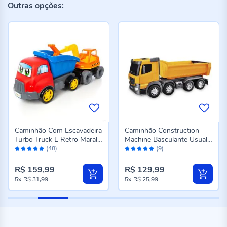
Outras opções:
Caminhão Com Escavadeira
Caminhão Construction
Turbo Truck E Retro Maral -
Machine Basculante Usual
Avaliação:
Avaliação:
4163
Plastic - 304
(48)
(9)
96%
100%
R$ 159,99
R$ 129,99
5x
R$ 31,99
5x
R$ 25,99