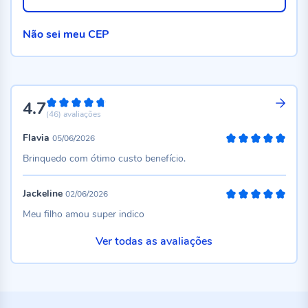
Não sei meu CEP
4.7
94%
(46)
avaliações
Flavia
05/06/2026
100%
Brinquedo com ótimo custo benefício.
Jackeline
02/06/2026
100%
Meu filho amou super indico
Ver todas as avaliações