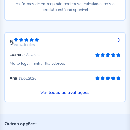
As formas de entrega não podem ser calculadas pois o
produto está indisponível
5
100%
(5)
avaliações
Luana
30/05/2025
100%
Muito legal, minha flha adorou.
Ana
19/06/2026
100%
Ver todas as avaliações
Outras opções: