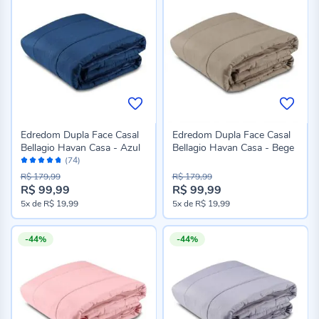
Edredom Dupla Face Casal
Edredom Dupla Face Casal
Bellagio Havan Casa - Azul
Bellagio Havan Casa - Bege
Avaliação:
(74)
94%
R$ 179,99
R$ 179,99
R$ 99,99
R$ 99,99
Preço
Preço
5x
de
R$ 19,99
5x
de
R$ 19,99
especial
especial
-44%
-44%