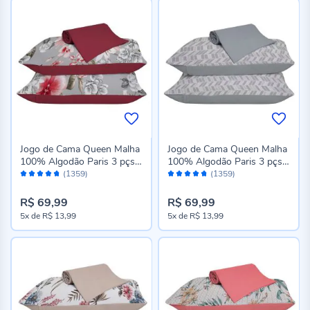
Jogo de Cama Queen Malha
Jogo de Cama Queen Malha
100% Algodão Paris 3 pçs
100% Algodão Paris 3 pçs
Avaliação:
Avaliação:
Havan Casa - Cher Carmin
Havan Casa - Pisa Cinza
(1359)
(1359)
94%
94%
R$ 69,99
R$ 69,99
5x
de
R$ 13,99
5x
de
R$ 13,99