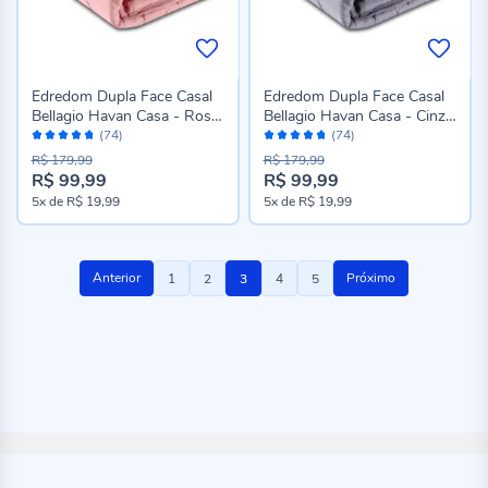
Edredom Dupla Face Casal
Edredom Dupla Face Casal
Bellagio Havan Casa - Rosa
Bellagio Havan Casa - Cinza
Avaliação:
Avaliação:
Poema
Lunar
(74)
(74)
94%
94%
R$ 179,99
R$ 179,99
R$ 99,99
R$ 99,99
Preço
Preço
5x
de
R$ 19,99
5x
de
R$ 19,99
especial
especial
Página
Página
Página
Você
Página
Página
Anterior
Próximo
1
2
3
4
5
esta
lendo
a
pagina