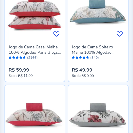
Jogo de Cama Casal Malha
Jogo de Cama Solteiro
100% Algodão Paris 3 pçs
Malha 100% Algodão
Avaliação:
Avaliação:
Havan Casa - Vivant Goiaba
Solecasa 2 pçs - Botânica
(2166)
(340)
94%
94%
Retro
R$ 59,99
R$ 49,99
5x
de
R$ 11,99
5x
de
R$ 9,99