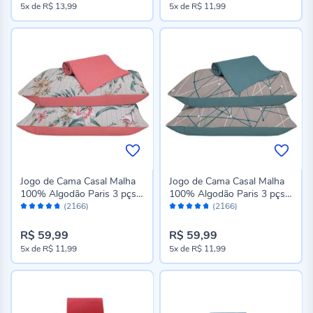
5x
de
R$ 13,99
5x
de
R$ 11,99
Jogo de Cama Casal Malha
Jogo de Cama Casal Malha
100% Algodão Paris 3 pçs
100% Algodão Paris 3 pçs
Avaliação:
Avaliação:
Havan Casa - Daisy Goiaba
Havan Casa - Caleo Retrô
(2166)
(2166)
94%
94%
R$ 59,99
R$ 59,99
5x
de
R$ 11,99
5x
de
R$ 11,99