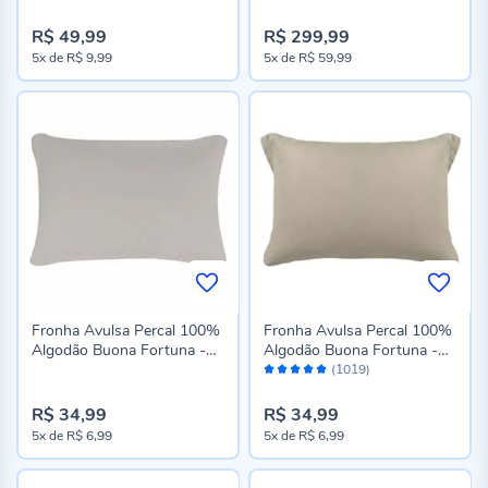
Bege
R$ 49,99
R$ 299,99
5x
de
R$ 9,99
5x
de
R$ 59,99
Fronha Avulsa Percal 100%
Fronha Avulsa Percal 100%
Algodão Buona Fortuna -
Algodão Buona Fortuna -
Avaliação:
Cinza Prata Liso Novo
Cru Liso Novo
(1019)
98%
R$ 34,99
R$ 34,99
5x
de
R$ 6,99
5x
de
R$ 6,99