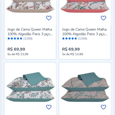
Jogo de Cama Queen Malha
Jogo de Cama Queen Malha
100% Algodão Paris 3 pçs
100% Algodão Paris 3 pçs
Avaliação:
Avaliação:
Havan Casa - Kendy Bege
Havan Casa - Daisy Goiaba
(1359)
(1359)
94%
94%
R$ 69,99
R$ 69,99
5x
de
R$ 13,99
5x
de
R$ 13,99