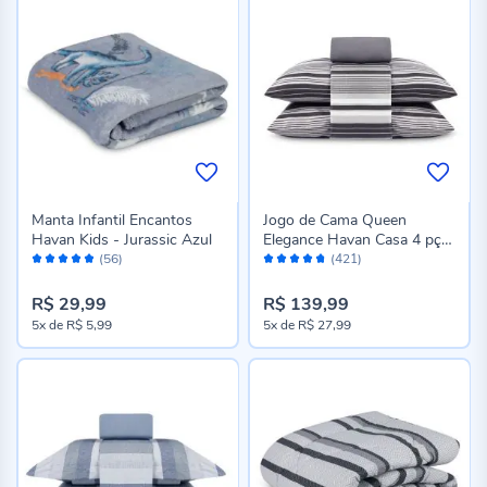
Manta Infantil Encantos
Jogo de Cama Queen
Havan Kids - Jurassic Azul
Elegance Havan Casa 4 pçs
Avaliação:
Avaliação:
- Farlei Listra Cinza
(56)
(421)
96%
94%
R$ 29,99
R$ 139,99
5x
de
R$ 5,99
5x
de
R$ 27,99