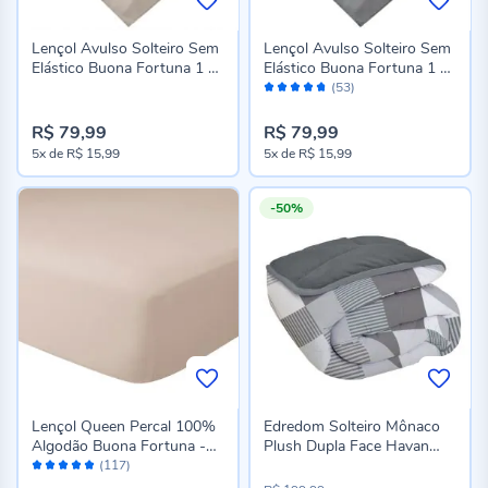
Lençol Avulso Solteiro Sem
Lençol Avulso Solteiro Sem
Elástico Buona Fortuna 1 Pç
Elástico Buona Fortuna 1 Pç
Avaliação:
- Cru Liso Novo
- Cinza Prata Liso Novo
(53)
94%
R$ 79,99
R$ 79,99
5x
de
R$ 15,99
5x
de
R$ 15,99
-50%
Lençol Queen Percal 100%
Edredom Solteiro Mônaco
Algodão Buona Fortuna -
Plush Dupla Face Havan
Avaliação:
Cru Liso Novo
Casa - Storm Cinza
(117)
98%