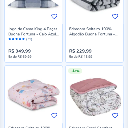
Jogo de Cama King 4 Peças
Edredom Solteiro 100%
Buona Fortuna - Caio Azul
Algodão Buona Fortuna -
Avaliação:
Novo
Anthony Chumbo
(72)
98%
R$ 349,99
R$ 229,99
5x
de
R$ 69,99
5x
de
R$ 45,99
-43%