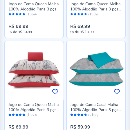
Jogo de Cama Queen Malha
Jogo de Cama Queen Malha
100% Algodão Paris 3 pçs
100% Algodão Paris 3 pçs
Avaliação:
Avaliação:
Havan Casa - Lorraine Retrô
Havan Casa - Caleo Retrô
(1359)
(1359)
94%
94%
R$ 69,99
R$ 69,99
5x
de
R$ 13,99
5x
de
R$ 13,99
Jogo de Cama Queen Malha
Jogo de Cama Casal Malha
100% Algodão Paris 3 pçs
100% Algodão Paris 3 pçs
Avaliação:
Avaliação:
Havan Casa - Vivant Goiaba
Havan Casa - Venice
(1359)
(2166)
94%
94%
Turquesa
R$ 69,99
R$ 59,99