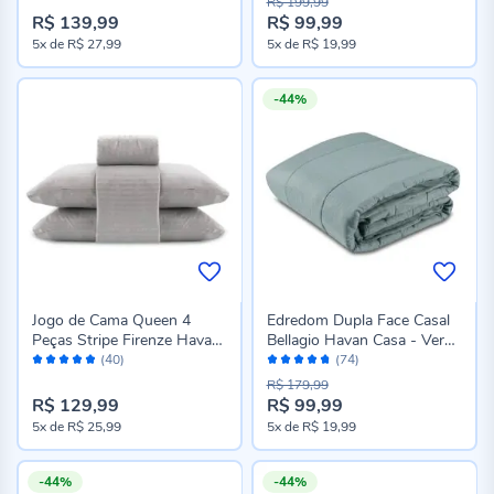
R$ 199,99
R$ 139,99
R$ 99,99
Preço
5x
de
R$ 27,99
5x
de
R$ 19,99
especial
-44%
Jogo de Cama Queen 4
Edredom Dupla Face Casal
Peças Stripe Firenze Havan
Bellagio Havan Casa - Verde
Avaliação:
Avaliação:
Casa - Cinza Amianto
Capri
(40)
(74)
96%
94%
R$ 179,99
R$ 129,99
R$ 99,99
Preço
5x
de
R$ 25,99
5x
de
R$ 19,99
especial
-44%
-44%