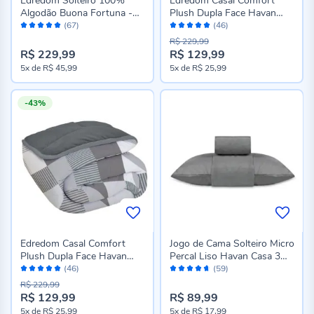
Edredom Solteiro 100%
Edredom Casal Comfort
Algodão Buona Fortuna -
Plush Dupla Face Havan
Avaliação:
Avaliação:
Bailarina Novo
Casa - Sofia Rose
(67)
(46)
98%
98%
R$ 229,99
R$ 229,99
R$ 129,99
Preço
5x
de
R$ 45,99
5x
de
R$ 25,99
especial
-43%
Edredom Casal Comfort
Jogo de Cama Solteiro Micro
Plush Dupla Face Havan
Percal Liso Havan Casa 3
Avaliação:
Avaliação:
Casa - Storm Cinza
Peças - Cinza Escuro 2
(46)
(59)
98%
92%
R$ 229,99
R$ 129,99
R$ 89,99
Preço
5x
de
R$ 25,99
5x
de
R$ 17,99