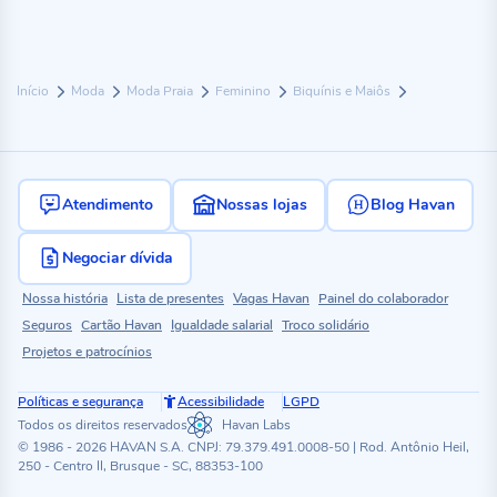
Início
Moda
Moda Praia
Feminino
Biquínis e Maiôs
Atendimento
Nossas lojas
Blog Havan
Negociar dívida
Nossa história
Lista de presentes
Vagas Havan
Painel do colaborador
Seguros
Cartão Havan
Igualdade salarial
Troco solidário
Projetos e patrocínios
Políticas e segurança
Acessibilidade
LGPD
Todos os direitos reservados
Havan Labs
© 1986 - 2026 HAVAN S.A. CNPJ: 79.379.491.0008-50 | Rod. Antônio Heil,
250 - Centro II, Brusque - SC, 88353-100