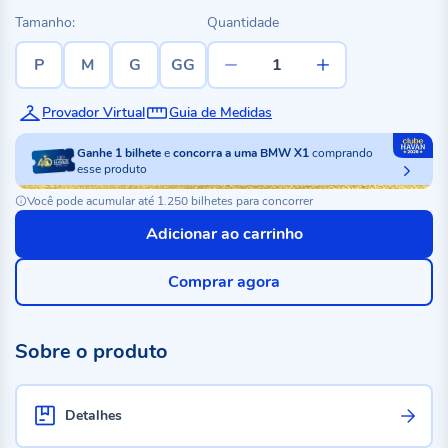
Tamanho:
Quantidade
P
M
G
GG
Provador Virtual
Guia de Medidas
Ganhe
1
bilhete
e
concorra a uma BMW X1
comprando
esse produto
Você pode acumular até 1.250 bilhetes para concorrer
Adicionar ao carrinho
Comprar agora
Sobre o produto
Detalhes