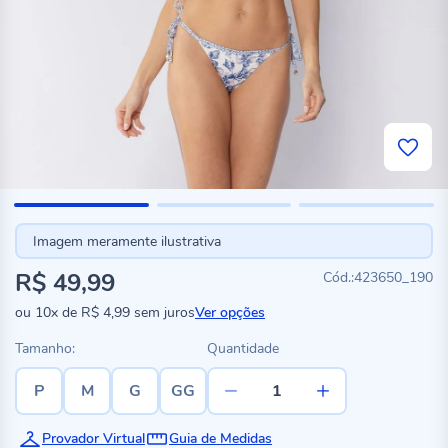
Imagem meramente ilustrativa
R$ 49,99
423650_190
ou
10x
de
R$ 4,99
sem juros
Ver opções
Tamanho:
Quantidade
P
M
G
GG
Provador Virtual
Guia de Medidas