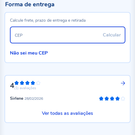
Forma de entrega
Calcule frete, prazo de entrega e retirada
Calcular
CEP
Não sei meu CEP
4
80%
(1)
avaliações
Sirlene
28/02/2026
80%
Ver todas as avaliações