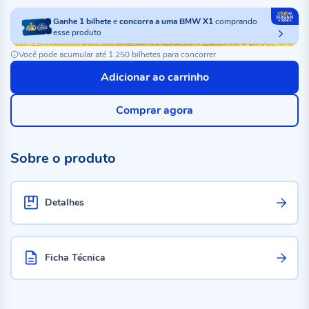
Ganhe
1
bilhete
e
concorra a uma BMW X1
comprando
esse produto
Você pode acumular até 1.250 bilhetes para concorrer
Adicionar ao carrinho
Comprar agora
Sobre o produto
Detalhes
Ficha Técnica