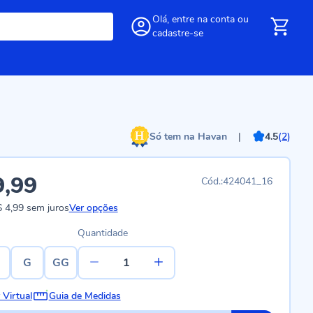
Olá,
entre
na conta
ou
cadastre-se
Só tem na Havan
|
4.5
(
2
)
9,99
424041_16
 4,99
sem juros
Ver opções
Quantidade
G
GG
 Virtual
Guia de Medidas