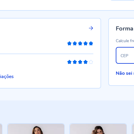
Forma
Calcule fr
100%
CEP
80%
Não sei
liações