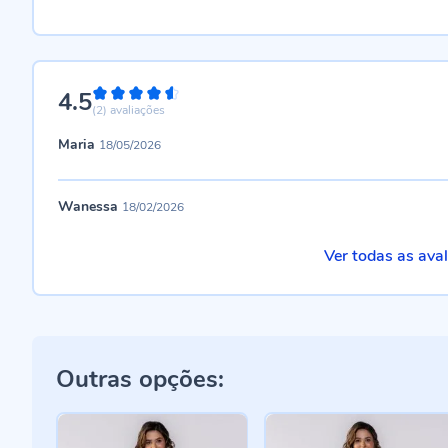
4.5
90%
(2)
avaliações
Maria
18/05/2026
Wanessa
18/02/2026
Ver todas as ava
Outras opções: