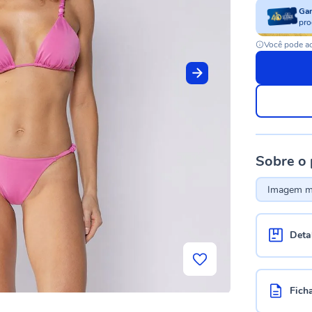
Ga
pro
Você pode ac
Sobre o
Imagem me
Deta
Fich