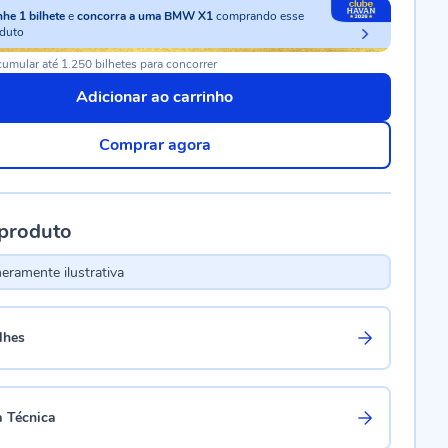
nhe
1
bilhete
e
concorra a uma BMW X1
comprando esse
duto
umular até 1.250 bilhetes para concorrer
Adicionar ao carrinho
Comprar agora
 produto
ramente ilustrativa
lhes
a Técnica