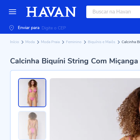
Enviar para
Início
Moda
Moda Praia
Feminino
Biquínis e Maiôs
Calcinha B
Calcinha Biquíni String Com Miçanga