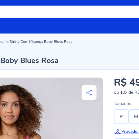
iquíni String Com Miçanga Boby Blues Rosa
 Boby Blues Rosa
R$ 4
ou
10x
de
R$
Tamanho:
P
M
Provador