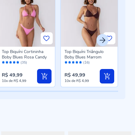
Top Biquíni Cortininha
Top Biquíni Triângulo
Calc
Boby Blues Rosa Candy
Boby Blues Marrom
Bob
Avaliação:
Avaliação:
Aval
(35)
(16)
98%
98%
98
R$ 49,99
R$ 49,99
R$ 
10x
de
R$ 4,99
10x
de
R$ 4,99
10x