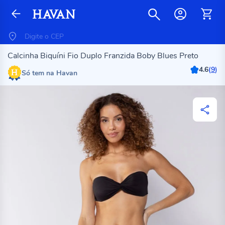
Calcinha Biquíni Fio Duplo Franzida Boby Blues Preto
4.6
(
9
)
Só tem na Havan