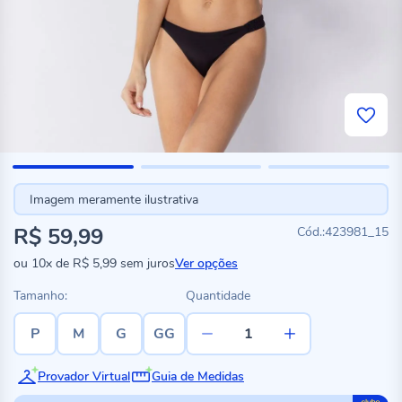
Imagem meramente ilustrativa
R$ 59,99
423981_15
ou
10x
de
R$ 5,99
sem juros
Ver opções
Tamanho:
Quantidade
P
M
G
GG
Provador Virtual
Guia de Medidas