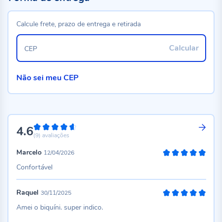
Calcule frete, prazo de entrega e retirada
Calcular
CEP
Não sei meu CEP
4.6
92%
(9)
avaliações
Marcelo
12/04/2026
100%
Confortável
Raquel
30/11/2025
100%
Amei o biquíni. super indico.