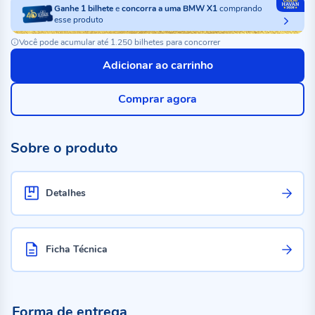
Ganhe
1
bilhete
e
concorra a uma BMW X1
comprando
esse produto
Você pode acumular até 1.250 bilhetes para concorrer
Adicionar ao carrinho
Comprar agora
Sobre o produto
Detalhes
Ficha Técnica
Forma de entrega