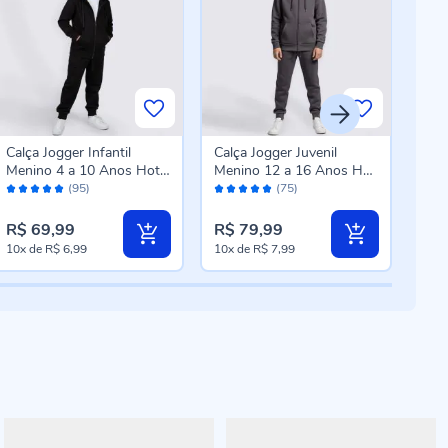
Calça Jogger Infantil
Calça Jogger Juvenil
Cal
Menino 4 a 10 Anos Hot
Menino 12 a 16 Anos Hot
Felp
Avaliação:
Avaliação:
Aval
Dog Preto
Dog Chumbo
Mar
(95)
(75)
98%
98%
96
R$ 69,99
R$ 79,99
R$ 
10x
de
R$ 6,99
10x
de
R$ 7,99
8x
d