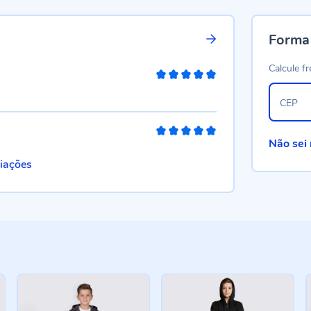
Forma
Calcule fr
100%
CEP
100%
Não sei
liações