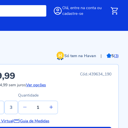
Olá,
entre
na conta
ou
cadastre-se
Só tem na Havan
|
5
(
3
)
9,99
439634_190
4,99
sem juros
Ver opções
Quantidade
3
 Virtual
Guia de Medidas