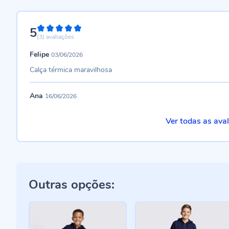
5
100%
(3)
avaliações
Felipe
03/06/2026
Calça térmica maravilhosa
Ana
16/06/2026
Ver todas as ava
Outras opções: