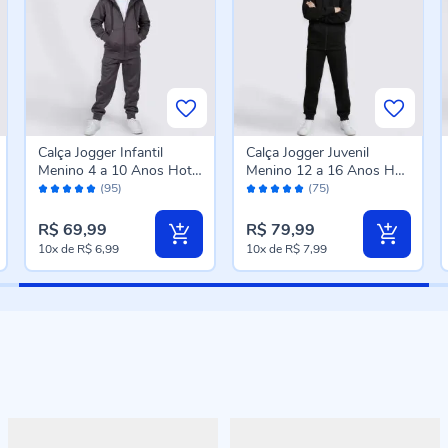
Calça Jogger Infantil
Calça Jogger Juvenil
Menino 4 a 10 Anos Hot
Menino 12 a 16 Anos Hot
Avaliação:
Avaliação:
Dog Chumbo
Dog Preto
(95)
(75)
98%
98%
R$ 69,99
R$ 79,99
10x
de
R$ 6,99
10x
de
R$ 7,99