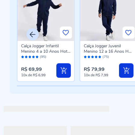
Calça Jogger Infantil
Calça Jogger Juvenil
Menino 4 a 10 Anos Hot
Menino 12 a 16 Anos Hot
Avaliação:
Avaliação:
Dog Azul Marinho
Dog Marinho
(95)
(75)
98%
98%
R$ 69,99
R$ 79,99
10x
de
R$ 6,99
10x
de
R$ 7,99