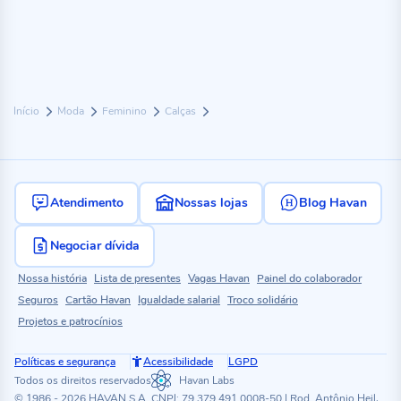
Início
Moda
Feminino
Calças
Atendimento
Nossas lojas
Blog Havan
Negociar dívida
Nossa história
Lista de presentes
Vagas Havan
Painel do colaborador
Seguros
Cartão Havan
Igualdade salarial
Troco solidário
Projetos e patrocínios
Políticas e segurança
Acessibilidade
LGPD
Todos os direitos reservados
Havan Labs
© 1986 - 2026 HAVAN S.A. CNPJ: 79.379.491.0008-50 | Rod. Antônio Heil,