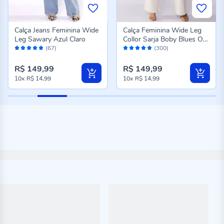
Calça Jeans Feminina Wide
Calça Feminina Wide Leg
Leg Sawary Azul Claro
Collor Sarja Boby Blues Off
Avaliação:
Avaliação:
White
(67)
(300)
96%
98%
R$ 149,99
R$ 149,99
10x
R$ 14,99
10x
R$ 14,99