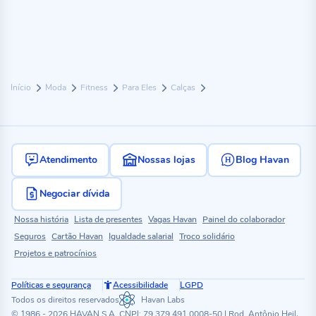
Início
Moda
Fitness
Para Eles
Calças
Atendimento
Nossas lojas
Blog Havan
Negociar dívida
Nossa história
Lista de presentes
Vagas Havan
Painel do colaborador
Seguros
Cartão Havan
Igualdade salarial
Troco solidário
Projetos e patrocínios
Políticas e segurança
Acessibilidade
LGPD
Todos os direitos reservados
Havan Labs
© 1986 - 2026 HAVAN S.A. CNPJ: 79.379.491.0008-50 | Rod. Antônio Heil,