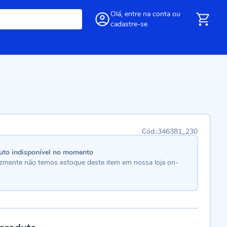
Olá,
entre
na conta
ou
cadastre-se
346381_230
uto indisponível no momento
lizmente não temos estoque deste item em nossa loja on-