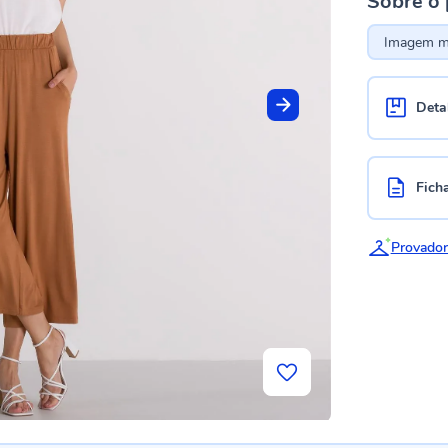
Sobre o
Imagem me
Deta
Fich
Provador