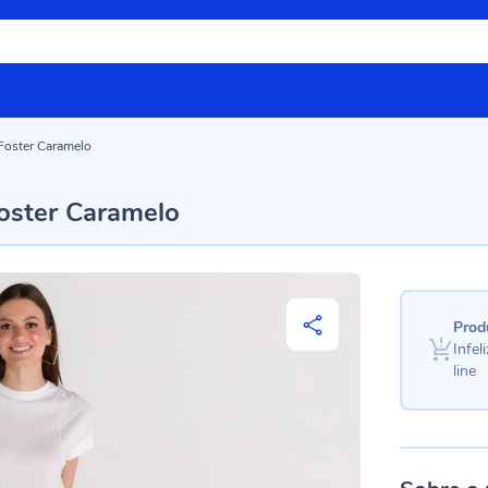
 Foster Caramelo
Foster Caramelo
Prod
Infe
line