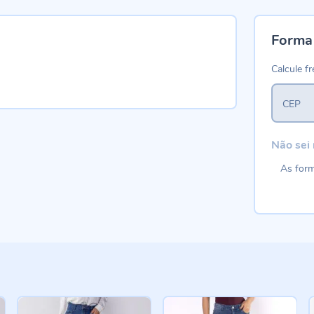
Forma
Calcule fr
CEP
Não sei
As form