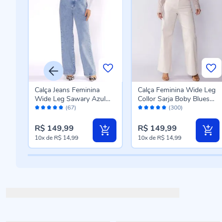
Leg
Calça Jeans Feminina
Calça Feminina Wide Leg
es
Wide Leg Sawary Azul
Collor Sarja Boby Blues
Avaliação:
Avaliação:
Claro
Off White
(67)
(300)
96%
98%
R$ 149,99
R$ 149,99
10x
de
R$ 14,99
10x
de
R$ 14,99