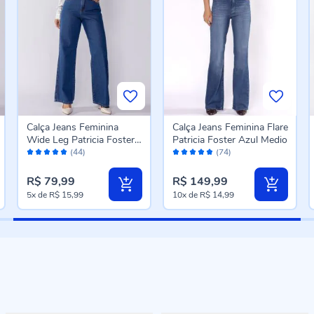
Calça Jeans Feminina
Calça Jeans Feminina Flare
Wide Leg Patricia Foster
Patricia Foster Azul Medio
Avaliação:
Avaliação:
Azul Medio
(44)
(74)
96%
96%
R$ 79,99
R$ 149,99
5x
de
R$ 15,99
10x
de
R$ 14,99