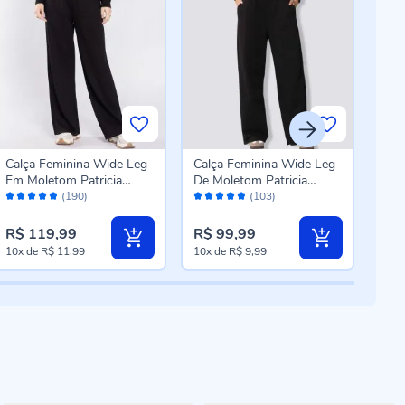
Calça Feminina Wide Leg
Calça Feminina Wide Leg
Calç
Em Moletom Patricia
De Moletom Patricia
Wide
Avaliação:
Avaliação:
Aval
Foster Preto
Foster Preto
Azu
(190)
(103)
96%
96%
98
R$ 119,99
R$ 99,99
R$ 
10x
de
R$ 11,99
10x
de
R$ 9,99
5x
d