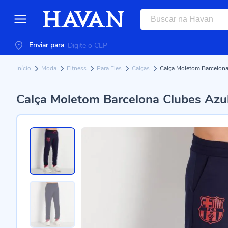
Enviar para
Início
Moda
Fitness
Para Eles
Calças
Calça Moletom Barcelona
Calça Moletom Barcelona Clubes Azu