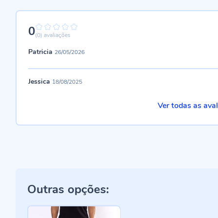
0
0%
(0)
avaliações
Patricia
26/05/2026
Jessica
18/08/2025
Ver todas as ava
Outras opções: