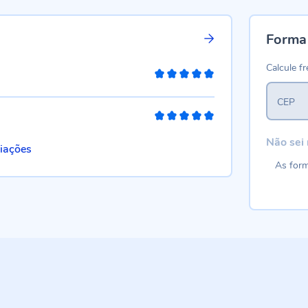
Forma
Calcule fr
100%
CEP
100%
Não sei
liações
As form