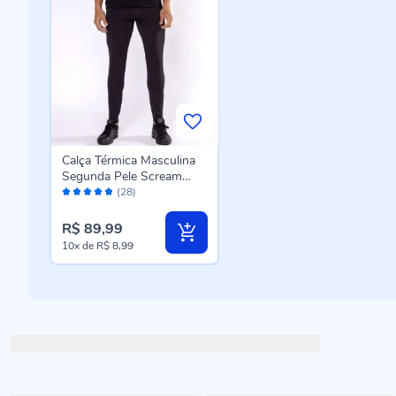
Calça Térmica Masculina
Segunda Pele Scream
Avaliação:
Preto
(28)
96%
R$ 89,99
10x
de
R$ 8,99