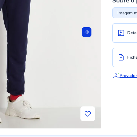
Sobre o
Imagem me
Deta
Fich
Provador