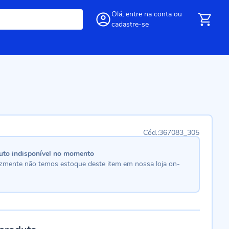
Olá,
entre
na conta
ou
cadastre-se
367083_305
uto indisponível no momento
lizmente não temos estoque deste item em nossa loja on-