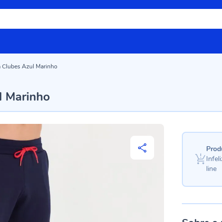
 Clubes Azul Marinho
l Marinho
Prod
Infe
line