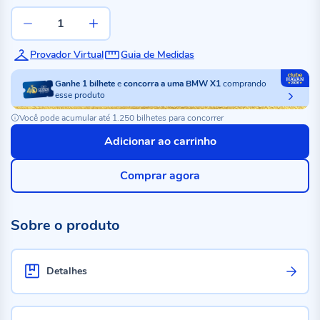
Provador Virtual
Guia de Medidas
Ganhe
1
bilhete
e
concorra a uma BMW X1
comprando
esse produto
Você pode acumular até 1.250 bilhetes para concorrer
Adicionar ao carrinho
Comprar agora
Sobre o produto
Detalhes