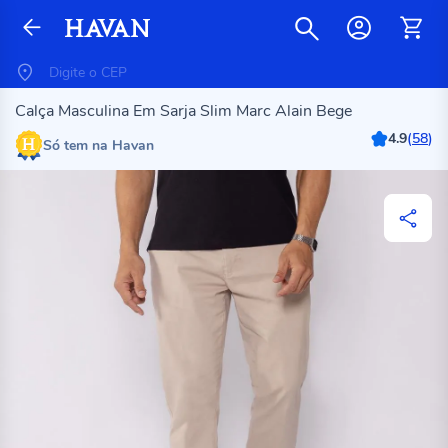
Calça Masculina Em Sarja Slim Marc Alain Bege
4.9
(
58
)
Só tem na Havan