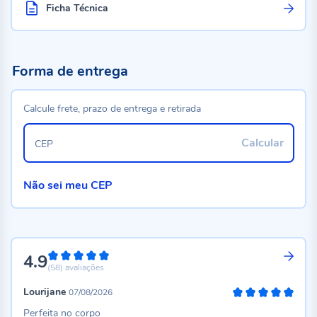
Ficha Técnica
Forma de entrega
Calcule frete, prazo de entrega e retirada
Calcular
CEP
Não sei meu CEP
4.9
98%
(58)
avaliações
Lourijane
07/08/2026
100%
Perfeita no corpo