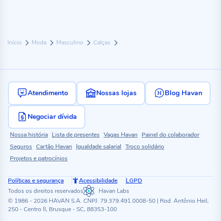
Início
Moda
Masculino
Calças
Atendimento
Nossas lojas
Blog Havan
Negociar dívida
Nossa história
Lista de presentes
Vagas Havan
Painel do colaborador
Seguros
Cartão Havan
Igualdade salarial
Troco solidário
Projetos e patrocínios
Políticas e segurança
Acessibilidade
LGPD
Todos os direitos reservados
Havan Labs
© 1986 - 2026 HAVAN S.A. CNPJ: 79.379.491.0008-50 | Rod. Antônio Heil,
250 - Centro II, Brusque - SC, 88353-100