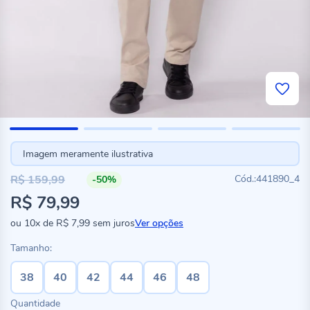
Imagem meramente ilustrativa
R$ 159,99
441890_4
-50%
R$ 79,99
ou
10x
de
R$ 7,99
sem juros
Ver opções
Tamanho:
38
40
42
44
46
48
Quantidade