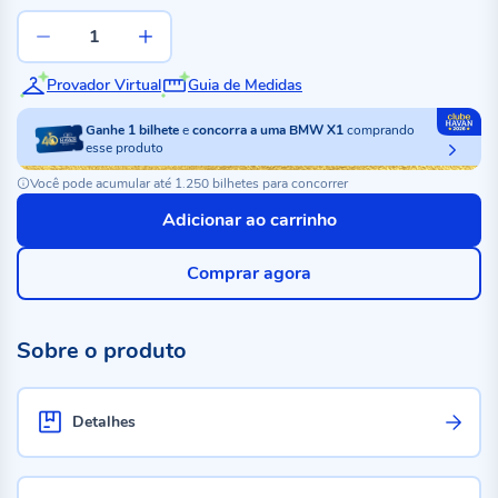
Provador Virtual
Guia de Medidas
Ganhe
1
bilhete
e
concorra a uma BMW X1
comprando
esse produto
Você pode acumular até 1.250 bilhetes para concorrer
Adicionar ao carrinho
Comprar agora
Sobre o produto
Detalhes