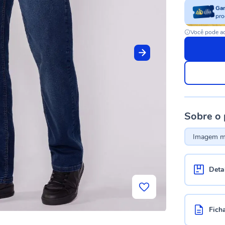
Ga
pro
Você pode ac
Sobre o
Imagem me
Deta
Fich