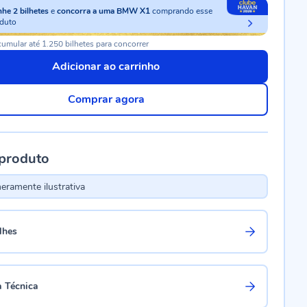
nhe
2
bilhetes
e
concorra a uma BMW X1
comprando esse
duto
umular até 1.250 bilhetes para concorrer
Adicionar ao carrinho
Comprar agora
 produto
ramente ilustrativa
lhes
a Técnica