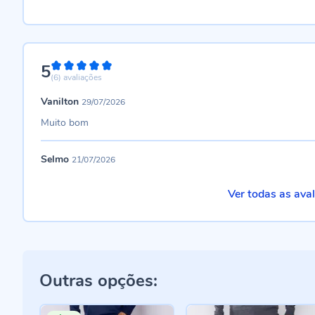
5
100%
(6)
avaliações
Vanilton
29/07/2026
Muito bom
Selmo
21/07/2026
Ver todas as ava
Outras opções: