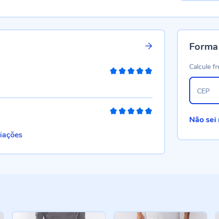
Forma
Calcule fr
100%
CEP
100%
Não sei
liações