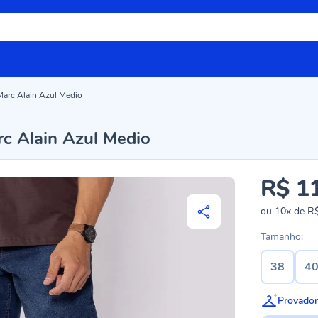
 Marc Alain Azul Medio
rc Alain Azul Medio
R$ 1
ou
10x
de
R$
Tamanho:
38
4
Provador