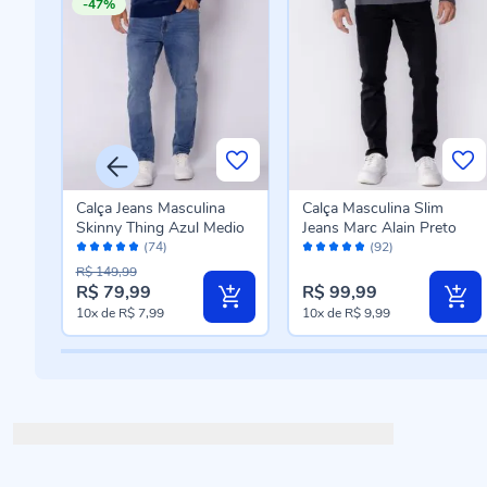
-47%
er De
Calça Jeans Masculina
Calça Masculina Slim
reto
Skinny Thing Azul Medio
Jeans Marc Alain Preto
Avaliação:
Avaliação:
(74)
(92)
96%
96%
R$ 149,99
R$ 79,99
R$ 99,99
10x
de
R$ 7,99
10x
de
R$ 9,99