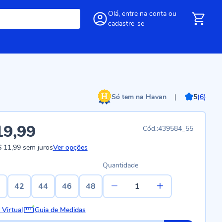
Olá,
entre
na conta
ou
cadastre-se
Só tem na Havan
|
5
(
6
)
19,99
439584_55
 11,99
sem juros
Ver opções
Quantidade
0
42
44
46
48
 Virtual
Guia de Medidas