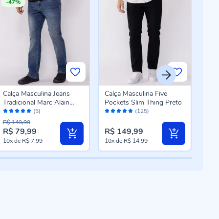
-47%
Calça Masculina Jeans
Calça Masculina Five
Calç
Tradicional Marc Alain
Pockets Slim Thing Preto
Ret
Avaliação:
Avaliação:
Aval
Azul Escuro
(5)
(125)
100%
96%
96
R$ 149,99
R$ 79,99
R$ 149,99
R$ 
10x
de
R$ 7,99
10x
de
R$ 14,99
10x