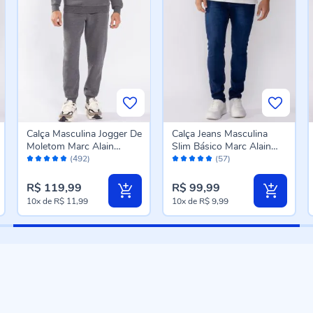
Calça Masculina Jogger De
Calça Jeans Masculina
Moletom Marc Alain
Slim Básico Marc Alain
Avaliação:
Avaliação:
Mescla Escuro
Azul Escuro
(492)
(57)
96%
98%
R$ 119,99
R$ 99,99
10x
de
R$ 11,99
10x
de
R$ 9,99