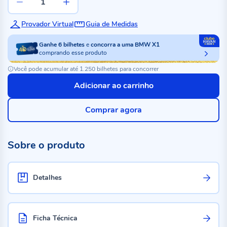
Provador Virtual
Guia de Medidas
Ganhe
6
bilhetes
e
concorra a uma BMW X1
comprando esse produto
Você pode acumular até 1.250 bilhetes para concorrer
Adicionar ao carrinho
Comprar agora
Sobre o produto
Detalhes
Ficha Técnica