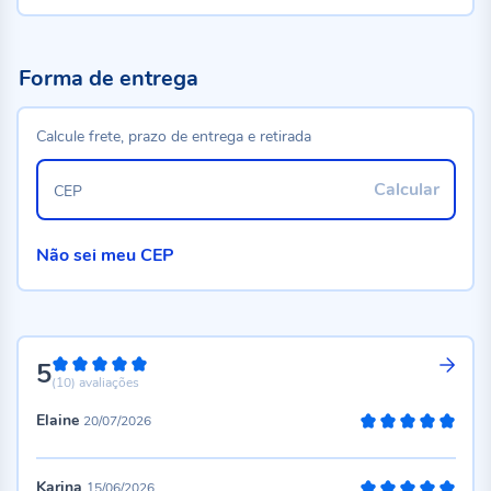
Forma de entrega
Calcule frete, prazo de entrega e retirada
Calcular
CEP
Não sei meu CEP
5
100%
(10)
avaliações
Elaine
20/07/2026
100%
Karina
15/06/2026