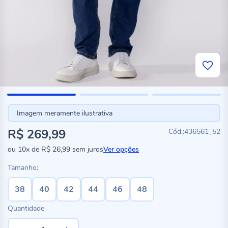
Imagem meramente ilustrativa
R$ 269,99
436561_52
ou
10x
de
R$ 26,99
sem juros
Ver opções
Tamanho:
38
40
42
44
46
48
Quantidade