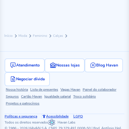
Início
Moda
Feminino
Calças
Atendimento
Nossas lojas
Blog Havan
Negociar dívida
Nossa história
Lista de presentes
Vagas Havan
Painel do colaborador
Seguros
Cartão Havan
Igualdade salarial
Troco solidário
Projetos e patrocínios
Políticas e segurança
Acessibilidade
LGPD
Todos os direitos reservados
Havan Labs
© 1986 - 2026 HAVAN S.A. CNPJ: 79.379.491.0008-50 | Rod. Antônio Heil,