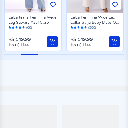
Calça Jeans Feminina Wide
Calça Feminina Wide Leg
Leg Sawary Azul Claro
Collor Sarja Boby Blues Off
Avaliação:
Avaliação:
White
(68)
(300)
96%
98%
R$ 149,99
R$ 149,99
10x
R$ 14,99
10x
R$ 14,99