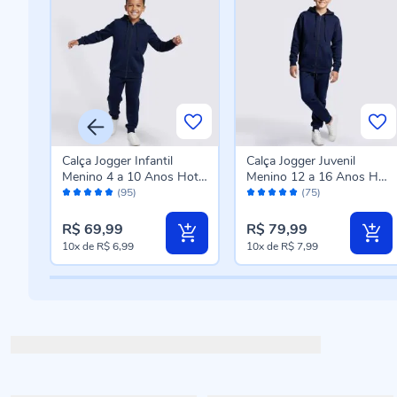
Calça Jogger Infantil
Calça Jogger Juvenil
Menino 4 a 10 Anos Hot
Menino 12 a 16 Anos Hot
Avaliação:
Avaliação:
Dog Azul Marinho
Dog Marinho
(95)
(75)
98%
98%
R$ 69,99
R$ 79,99
10x
de
R$ 6,99
10x
de
R$ 7,99