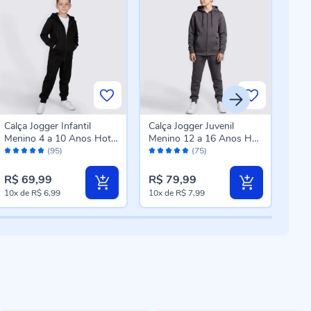
Calça Jogger Infantil
Calça Jogger Juvenil
Cal
Menino 4 a 10 Anos Hot
Menino 12 a 16 Anos Hot
Felp
Avaliação:
Avaliação:
Aval
Dog Preto
Dog Chumbo
Mar
(95)
(75)
98%
98%
96
R$ 69,99
R$ 79,99
R$ 
10x
de
R$ 6,99
10x
de
R$ 7,99
8x
d