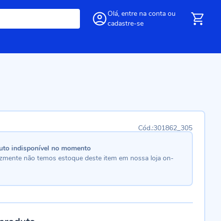
Olá,
entre
na conta
ou
cadastre-se
301862_305
uto indisponível no momento
lizmente não temos estoque deste item em nossa loja on-