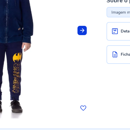
Sobre o
Imagem me
Deta
Fich