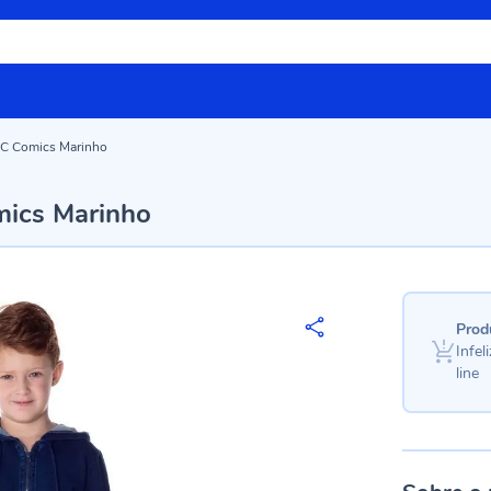
DC Comics Marinho
mics Marinho
Prod
Infe
line