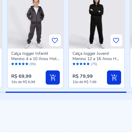
Calça Jogger Infantil
Calça Jogger Juvenil
Menino 4 a 10 Anos Hot
Menino 12 a 16 Anos Hot
Avaliação:
Avaliação:
Dog Chumbo
Dog Preto
(95)
(75)
98%
98%
R$ 69,99
R$ 79,99
10x
de
R$ 6,99
10x
de
R$ 7,99