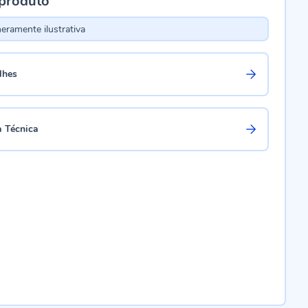
 produto
ramente ilustrativa
lhes
a Técnica