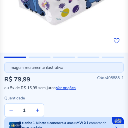
Imagem meramente ilustrativa
R$ 79,99
408888-1
ou
5x
de
R$ 15,99
sem juros
Ver opções
Quantidade
Ganhe
1
bilhete
e
concorra a uma BMW X1
comprando
esse produto