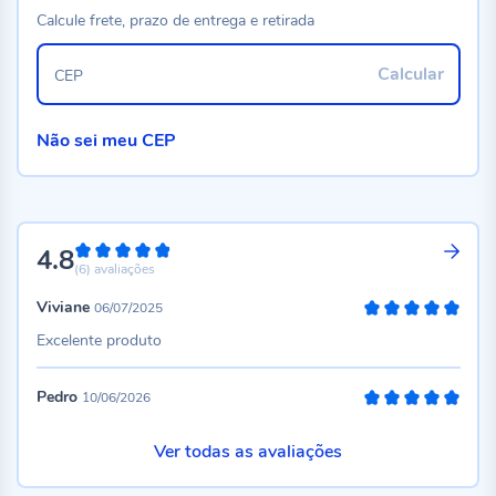
Calcule frete, prazo de entrega e retirada
Calcular
CEP
Não sei meu CEP
4.8
96%
(6)
avaliações
Viviane
06/07/2025
100%
Excelente produto
Pedro
10/06/2026
100%
Ver todas as avaliações