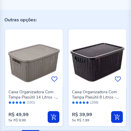
Outras opções:
Caixa Organizadora Com
Caixa Organizadora Com
Tampa Plasútil 14 Litros -
Tampa Plasútil 8 Litros -
Avaliação:
Avaliação:
Fendi
Preto
(191)
(208)
98%
98%
R$ 49,99
R$ 39,99
5x
R$ 9,99
5x
R$ 7,99