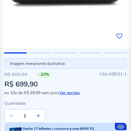
Imagem meramente ilustrativa
R$ 899,90
428231-1
-22%
Preço
R$ 699,90
especial
ou
10x
de
R$ 69,99
sem juros
Ver opções
Quantidade
Ganhe
17
bilhetes
e
concorra a uma BMW X1