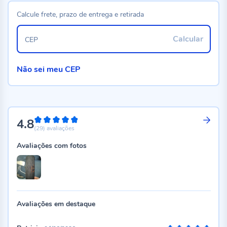
Calcule frete, prazo de entrega e retirada
Calcular
CEP
Não sei meu CEP
4.8
96%
(29)
avaliações
Avaliações com fotos
Avaliações em destaque