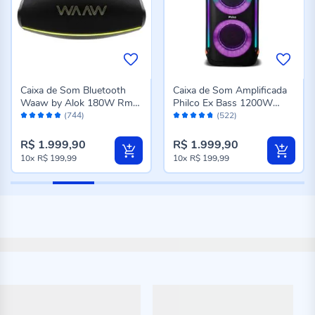
Caixa de Som Bluetooth
Caixa de Som Amplificada
Waaw by Alok 180W Rms
Philco Ex Bass 1200W
Avaliação:
Avaliação:
Hyperboom 1000 - Preto
Pcx6900
(744)
(522)
96%
94%
R$ 1.999,90
R$ 1.999,90
10x
R$ 199,99
10x
R$ 199,99