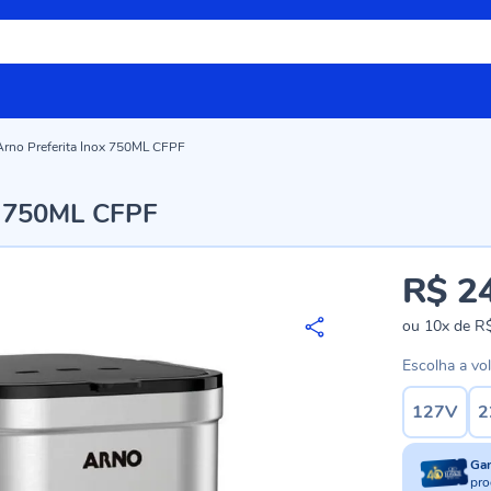
a Arno Preferita Inox 750ML CFPF
ox 750ML CFPF
R$ 2
ou
10x
de
R$
Escolha a vo
127V
2
Ga
pro