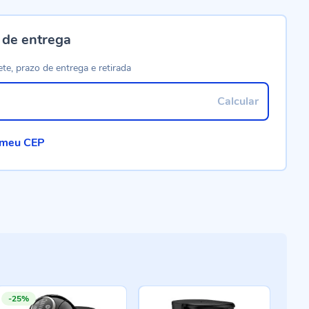
 de entrega
ete, prazo de entrega e retirada
Calcular
 meu CEP
-25%
-2