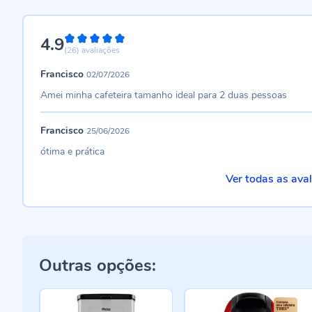
4.9
98%
(26)
avaliações
Francisco
02/07/2026
Amei minha cafeteira tamanho ideal para 2 duas pessoas
Francisco
25/06/2026
ótima e prática
Ver todas as ava
Outras opções: