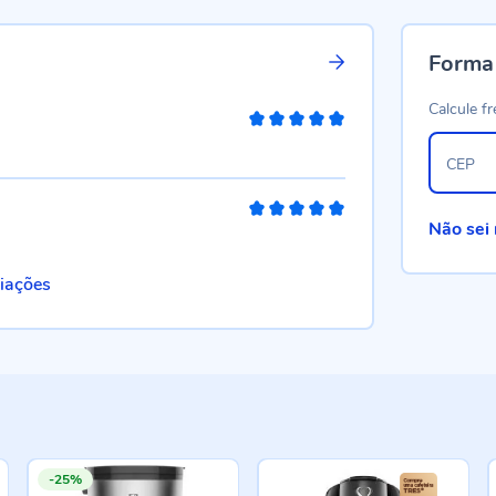
Forma
Calcule fr
100%
CEP
100%
Não sei
liações
-25%