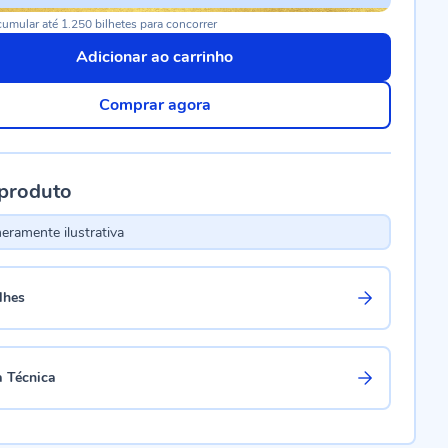
umular até 1.250 bilhetes para concorrer
Adicionar ao carrinho
Comprar agora
 produto
ramente ilustrativa
lhes
a Técnica