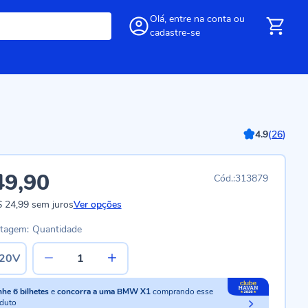
Olá,
entre
na conta
ou
cadastre-se
4.9
(
26
)
49,90
313879
 24,99
sem juros
Ver opções
ltagem:
Quantidade
20V
nhe
6
bilhetes
e
concorra a uma BMW X1
comprando esse
duto