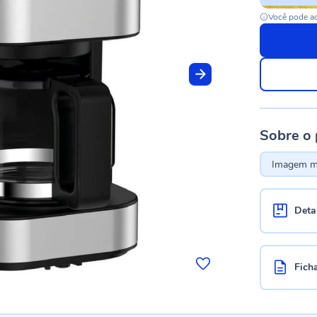
Você pode ac
Sobre o
Imagem me
Deta
Fich