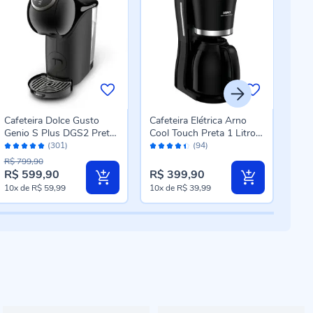
Cafeteira Dolce Gusto
Cafeteira Elétrica Arno
Cafe
Genio S Plus DGS2 Preta
Cool Touch Preta 1 Litro
Gus
Avaliação:
Avaliação:
Aval
Arno
CFCT
Ver
(301)
(94)
98%
88%
96
R$ 799,90
R$ 7
R$ 599,90
R$ 399,90
R$ 
10x
de
R$ 59,99
10x
de
R$ 39,99
10x