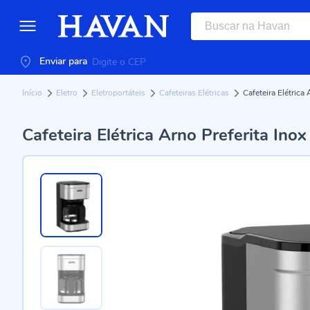
Enviar para
Início
Eletro
Eletroportáteis
Cafeteiras Elétricas
Cafeteira Elétric
Cafeteira Elétrica Arno Preferita In