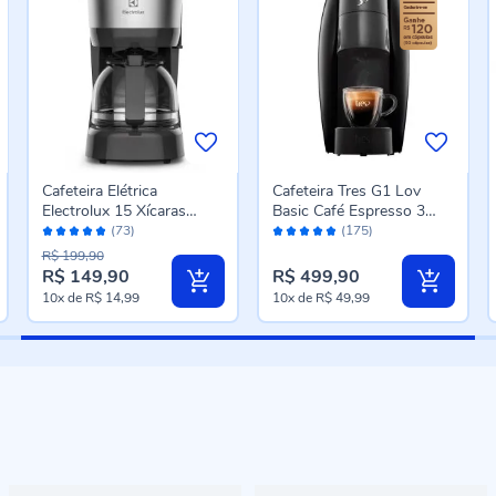
Cafeteira Elétrica
Cafeteira Tres G1 Lov
Electrolux 15 Xícaras
Basic Café Espresso 3
Avaliação:
Avaliação:
Efficient ECM10
Corações
(73)
(175)
96%
96%
R$ 199,90
R$ 149,90
R$ 499,90
10x
de
R$ 14,99
10x
de
R$ 49,99