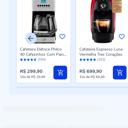
na
Cafeteira Elétrica Philco
Cafeteira Espresso Luna
40 Cafezinhos Com Painel
Vermelha Tres Corações
Avaliação:
Avaliação:
Digital PCF40B
(550)
(303)
92%
96%
R$ 299,90
R$ 699,90
10x
de
R$ 29,99
10x
de
R$ 69,99