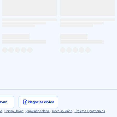
avan
Negociar dívida
os
Cartão Havan
Igualdade salarial
Troco solidário
Projetos e patrocínios