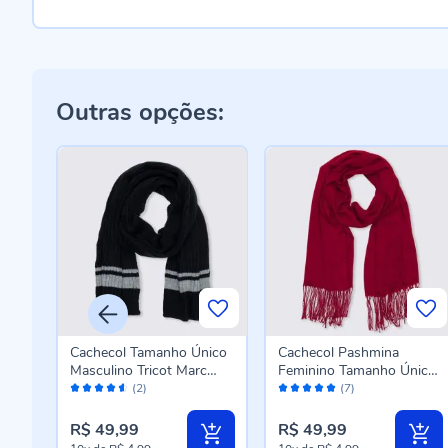
Outras opções:
Cachecol Tamanho Único
Cachecol Pashmina
ico
Masculino Tricot Marc
Feminino Tamanho Único
Avaliação:
Avaliação:
TO U
Alain - PRETO U
Patrícia Foster - BORDO
(2)
(7)
90%
98%
U
R$ 49,99
R$ 49,99