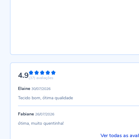
4.9
98%
(37)
avaliações
Elaine
30/07/2026
Tecido bom, ótima qualidade
Fabiane
26/07/2026
ótima, muito quentinha!
Ver todas as ava