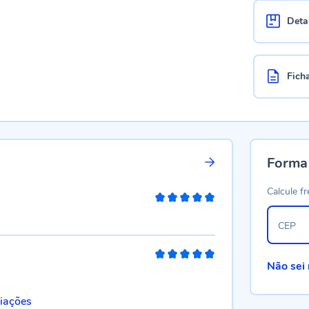
Deta
Fich
Forma
Calcule fr
100%
CEP
100%
Não sei
liações