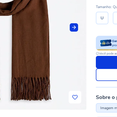
Tamanho:
Qu
U
Ga
pro
Você pode ac
Sobre o
Imagem me