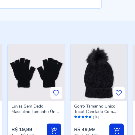
Luvas Sem Dedo
Gorro Tamanho Único
Masculino Tamanho Único
Tricot Canelado Com
Avaliação:
Marc Alain - PRETO U
Pompom Patrícia Foster -
(10)
96%
PRETO U
R$ 19,99
R$ 49,99