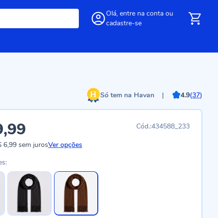
Olá,
entre
na conta
ou
cadastre-se
Só tem na Havan
|
4.9
(
37
)
9,99
434588_233
 6,99
sem juros
Ver opções
es: