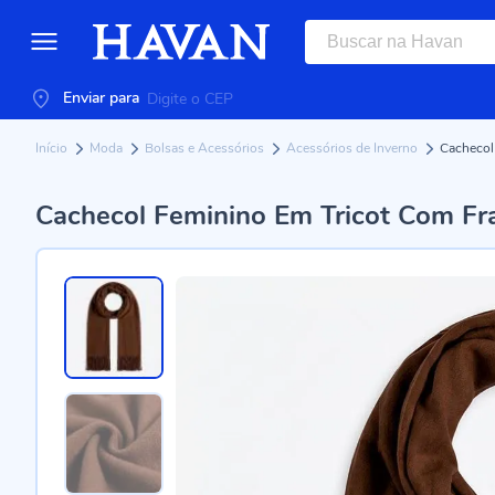
Enviar para
Início
Moda
Bolsas e Acessórios
Acessórios de Inverno
Cachecol
Cachecol Feminino Em Tricot Com Fr