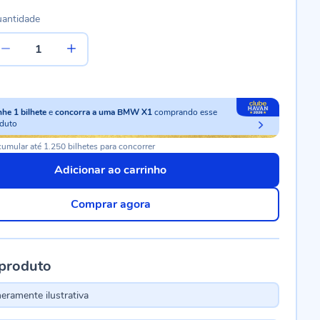
antidade
nhe
1
bilhete
e
concorra a uma BMW X1
comprando esse
duto
umular até 1.250 bilhetes para concorrer
Adicionar ao carrinho
Comprar agora
 produto
ramente ilustrativa