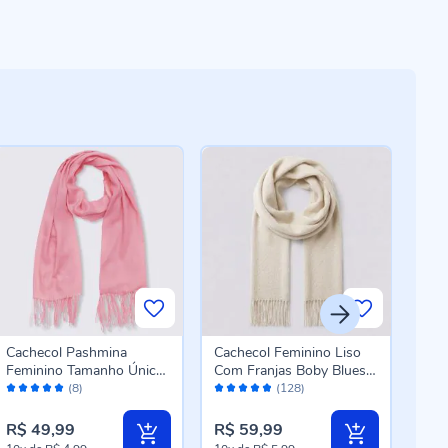
Cachecol Pashmina
Cachecol Feminino Liso
Gor
Feminino Tamanho Único
Com Franjas Boby Blues
Tri
Avaliação:
Avaliação:
Aval
Patrícia Foster - ROSE U
Off White
Pom
(8)
(128)
98%
96%
96
OFF
R$ 49,99
R$ 59,99
R$ 