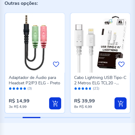
Outras opções:
Adaptador de Áudio para
Cabo Lightning USB Tipo-C
Headset P2/P3 ELG - Preto
2 Metros ELG TCL20 -
Avaliação:
Avaliação:
Branco
(3)
(21)
100%
92%
R$ 14,99
R$ 39,99
3x
R$ 4,99
8x
R$ 4,99