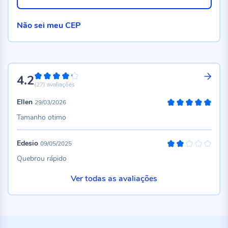
Não sei meu CEP
4.2
84%
(27)
avaliações
Ellen
29/03/2026
100%
Tamanho otimo
Edesio
09/05/2025
40%
Quebrou rápido
Ver todas as avaliações