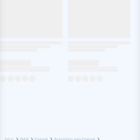
Início
Bebê
Enxoval
Acessórios para Enxoval