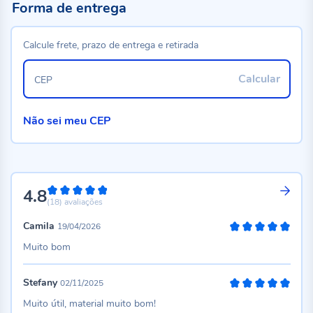
Forma de entrega
Calcule frete, prazo de entrega e retirada
Calcular
CEP
Não sei meu CEP
4.8
96%
(18)
avaliações
Camila
19/04/2026
100%
Muito bom
Stefany
02/11/2025
100%
Muito útil, material muito bom!