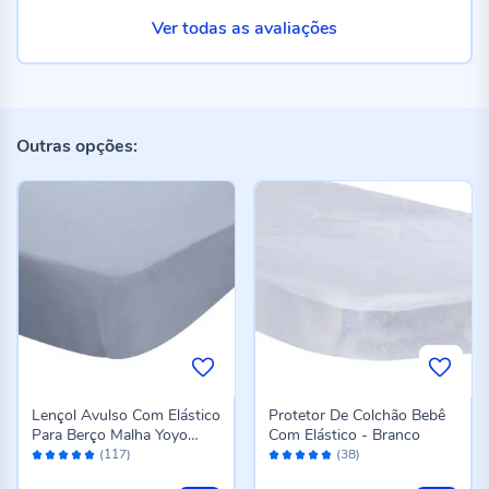
Ver todas as avaliações
Outras opções:
Lençol Avulso Com Elástico
Protetor De Colchão Bebê
Para Berço Malha Yoyo
Com Elástico - Branco
Avaliação:
Avaliação:
Baby - Cinza Fumaça
(117)
(38)
98%
96%