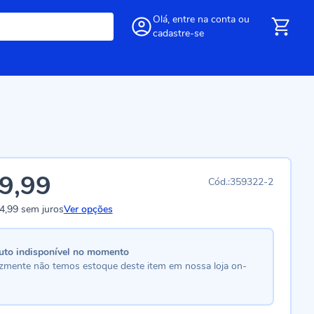
Olá,
entre
na conta
ou
cadastre-se
9,99
359322-2
4,99
sem juros
Ver opções
uto indisponível no momento
lizmente não temos estoque deste item em nossa loja on-