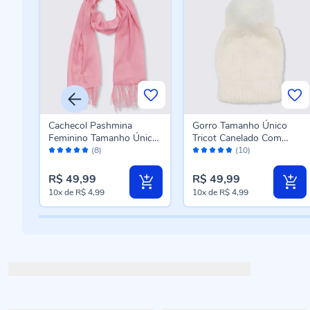
Cachecol Pashmina
Gorro Tamanho Único
Feminino Tamanho Único
Tricot Canelado Com
Avaliação:
Avaliação:
Patrícia Foster - ROSE U
Pompom Patrícia Foster -
(8)
(10)
98%
96%
OFF WHITE U
R$ 49,99
R$ 49,99
10x
de
R$ 4,99
10x
de
R$ 4,99