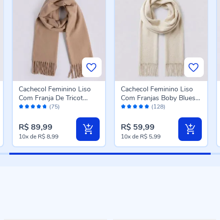
Cachecol Feminino Liso
Cachecol Feminino Liso
Com Franja De Tricot
Com Franjas Boby Blues
Avaliação:
Avaliação:
Boby Blues Caramelo
Off White
(75)
(128)
94%
96%
R$ 89,99
R$ 59,99
10x
de
R$ 8,99
10x
de
R$ 5,99