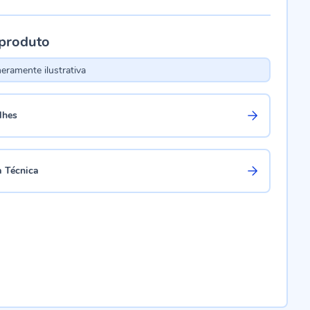
 produto
ramente ilustrativa
lhes
a Técnica