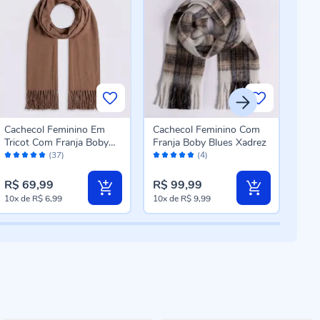
Cachecol Feminino Em
Cachecol Feminino Com
Gor
Tricot Com Franja Boby
Franja Boby Blues Xadrez
Em T
Avaliação:
Avaliação:
Aval
Blues Caramelo
Pre
(37)
(4)
98%
96%
98
R$ 69,99
R$ 99,99
R$ 
10x
de
R$ 6,99
10x
de
R$ 9,99
10x