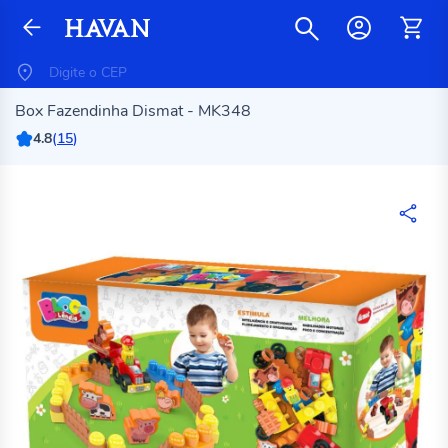
Box Fazendinha Dismat - MK348
4.8
(
15
)