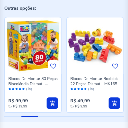
Outras opções:
Blocos De Montar 80 Peças
Blocos De Montar Boxblok
Blocolândia Dismat -
22 Peças Dismat - MK165
Avaliação:
Avaliação:
MK380
(19)
(19)
98%
92%
R$ 99,99
R$ 49,99
5x
R$ 19,99
5x
R$ 9,99