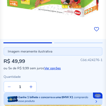
Imagem meramente ilustrativa
R$ 49,99
424276-1
ou
5x
de
R$ 9,99
sem juros
Ver opções
Quantidade
Ganhe
1
bilhete
e
concorra a uma BMW X1
comprando
esse produto