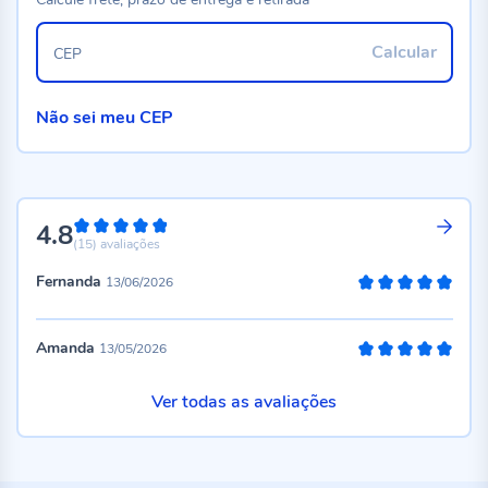
Calcular
CEP
Não sei meu CEP
4.8
96%
(15)
avaliações
Fernanda
13/06/2026
100%
Amanda
13/05/2026
100%
Ver todas as avaliações