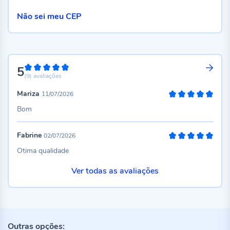
Não sei meu CEP
5
100%
(9)
avaliações
Mariza
11/07/2026
100%
Bom
Fabrine
02/07/2026
100%
Otima qualidade
Ver todas as avaliações
Outras opções: