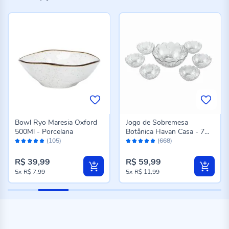
Bowl Ryo Maresia Oxford
Jogo de Sobremesa
500Ml - Porcelana
Botânica Havan Casa - 7
Avaliação:
Avaliação:
Peças
(105)
(668)
98%
96%
R$ 39,99
R$ 59,99
5x
R$ 7,99
5x
R$ 11,99