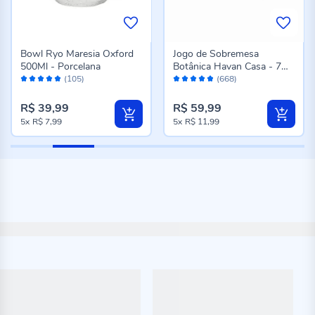
Bowl Ryo Maresia Oxford
Jogo de Sobremesa
500Ml - Porcelana
Botânica Havan Casa - 7
Avaliação:
Avaliação:
Peças
(105)
(668)
98%
96%
R$ 39,99
R$ 59,99
5x
R$ 7,99
5x
R$ 11,99