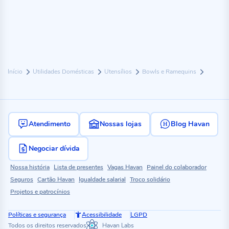
Início
Utilidades Domésticas
Utensílios
Bowls e Ramequins
Atendimento
Nossas lojas
Blog Havan
Negociar dívida
Nossa história
Lista de presentes
Vagas Havan
Painel do colaborador
Seguros
Cartão Havan
Igualdade salarial
Troco solidário
Projetos e patrocínios
Políticas e segurança
Acessibilidade
LGPD
Todos os direitos reservados
Havan Labs