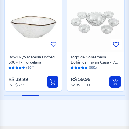
Bowl Ryo Maresia Oxford
Jogo de Sobremesa
500Ml - Porcelana
Botânica Havan Casa - 7
Avaliação:
Avaliação:
Peças
(104)
(661)
98%
96%
R$ 39,99
R$ 59,99
5x
R$ 7,99
5x
R$ 11,99