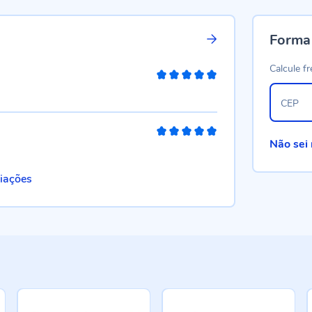
Forma
Calcule fr
100%
CEP
100%
Não sei
liações