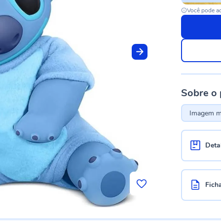
Você pode ac
Sobre o
Imagem me
Deta
Fich