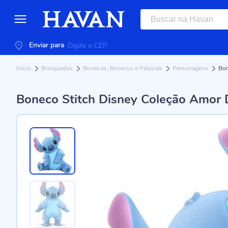
Enviar para
Início
Brinquedos
Bonecas, Bonecos e Pelúcias
Personagens
Bon
Boneco Stitch Disney Coleção Amor D