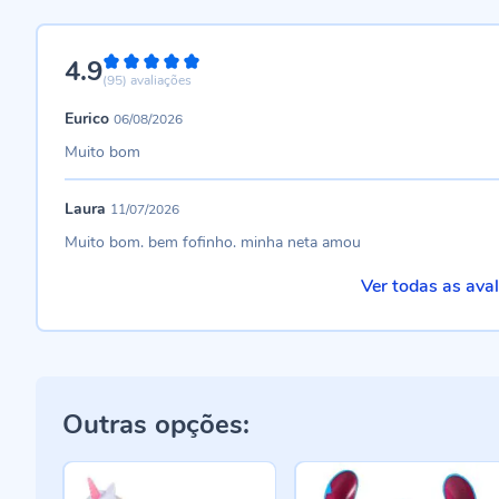
4.9
98%
(95)
avaliações
Eurico
06/08/2026
Muito bom
Laura
11/07/2026
Muito bom. bem fofinho. minha neta amou
Ver todas as ava
Outras opções: