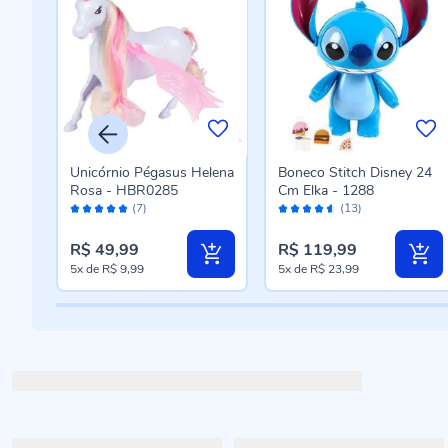
Unicórnio Pégasus Helena
Boneco Stitch Disney 24
y
Rosa - HBR0285
Cm Elka - 1288
Avaliação:
Avaliação:
(7)
(13)
98%
90%
R$ 49,99
R$ 119,99
5x
de
R$ 9,99
5x
de
R$ 23,99