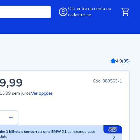
Olá,
entre
na conta
ou
cadastre-se
4.9
(
95
)
9,99
389563-1
13,99
sem juros
Ver opções
nhe
1
bilhete
e
concorra a uma BMW X1
comprando esse
duto