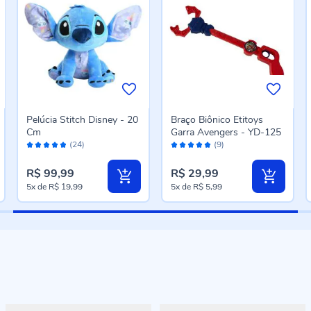
Pelúcia Stitch Disney - 20
Braço Biônico Etitoys
Cm
Garra Avengers - YD-125
Avaliação:
Avaliação:
(24)
(9)
96%
98%
R$ 99,99
R$ 29,99
5x
de
R$ 19,99
5x
de
R$ 5,99