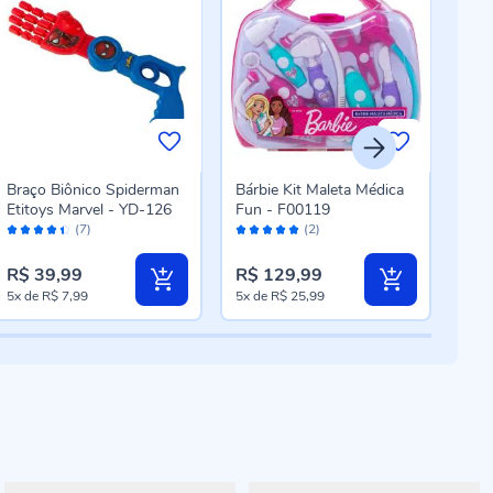
Braço Biônico Spiderman
Bárbie Kit Maleta Médica
Bon
Etitoys Marvel - YD-126
Fun - F00119
Dive
Avaliação:
Avaliação:
Aval
(7)
(2)
88%
100%
98
R$ 39,99
R$ 129,99
R$ 
5x
de
R$ 7,99
5x
de
R$ 25,99
5x
d