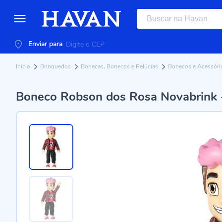
Enviar para
Início
Brinquedos
Bonecas, Bonecos e Pelúcias
Bonecos e Acessór
Boneco Robson dos Rosa Novabrink 