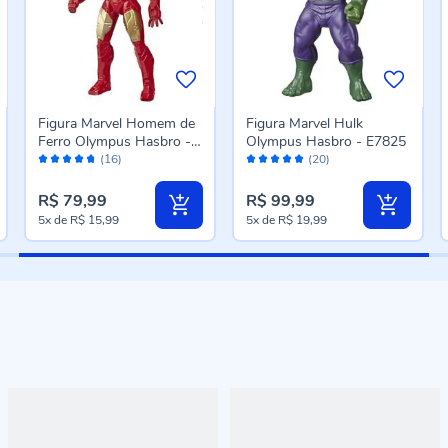
Figura Marvel Homem de
Figura Marvel Hulk
Ferro Olympus Hasbro -
Olympus Hasbro - E7825
Avaliação:
Avaliação:
E5582
(16)
(20)
94%
98%
R$ 79,99
R$ 99,99
5x
de
R$ 15,99
5x
de
R$ 19,99