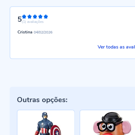
5
100%
(1)
avaliações
Cristina
04/02/2026
Ver todas as ava
Outras opções: