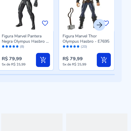
Figura Marvel Pantera
Figura Marvel Thor
Bon
Negra Olympus Hasbro -
Olympus Hasbro - E7695
Cadr
Avaliação:
Avaliação:
Aval
E5581
3.0
(8)
(20)
96%
100%
98
R$ 79,99
R$ 79,99
R$ 
5x
de
R$ 15,99
5x
de
R$ 15,99
5x
d