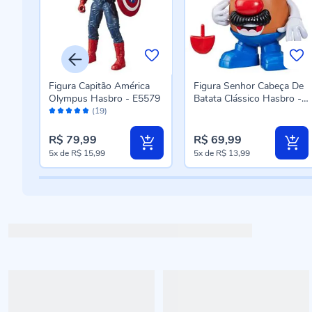
Figura Capitão América
Figura Senhor Cabeça De
ro -
Olympus Hasbro - E5579
Batata Clássico Hasbro -
Avaliação:
F3244
(19)
96%
R$ 79,99
R$ 69,99
5x
de
R$ 15,99
5x
de
R$ 13,99