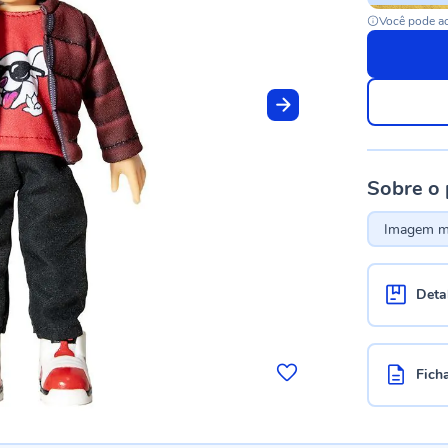
Você pode ac
Sobre o
Imagem me
Deta
Fich