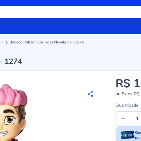
ios
Boneco Robson dos Rosa Novabrink - 1274
- 1274
R$ 1
ou
5x
de
R$ 
Quantidade
Ga
pro