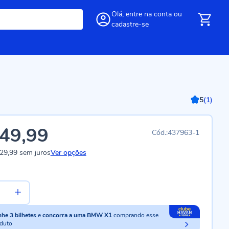
Olá,
entre
na conta
ou
cadastre-se
5
(
1
)
49,99
437963-1
29,99
sem juros
Ver opções
nhe
3
bilhetes
e
concorra a uma BMW X1
comprando esse
duto