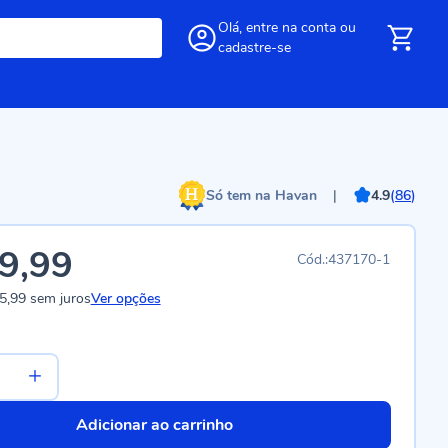
Olá,
entre
na conta
ou
cadastre-se
Só tem na Havan
|
4.9
(
86
)
9,99
437170-1
5,99
sem juros
Ver opções
Adicionar ao carrinho