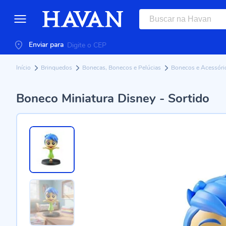
Enviar para
Início
Brinquedos
Bonecas, Bonecos e Pelúcias
Bonecos e Acessór
Boneco Miniatura Disney - Sortido