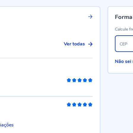
Forma
Calcule fr
Ver todas
CEP
Não sei
100%
100%
liações