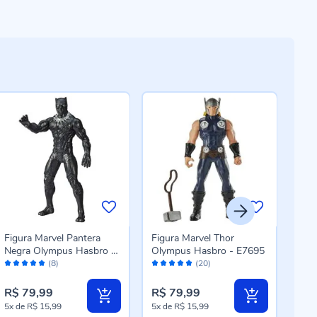
Figura Marvel Pantera
Figura Marvel Thor
Bon
Negra Olympus Hasbro -
Olympus Hasbro - E7695
Cadr
Avaliação:
Avaliação:
Aval
E5581
3.0
(8)
(20)
96%
100%
98
R$ 79,99
R$ 79,99
R$ 
5x
de
R$ 15,99
5x
de
R$ 15,99
5x
d