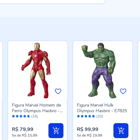
Figura Marvel Homem de
Figura Marvel Hulk
Ferro Olympus Hasbro -
Olympus Hasbro - E7825
Avaliação:
Avaliação:
E5582
(16)
(20)
94%
98%
R$ 79,99
R$ 99,99
5x
de
R$ 15,99
5x
de
R$ 19,99