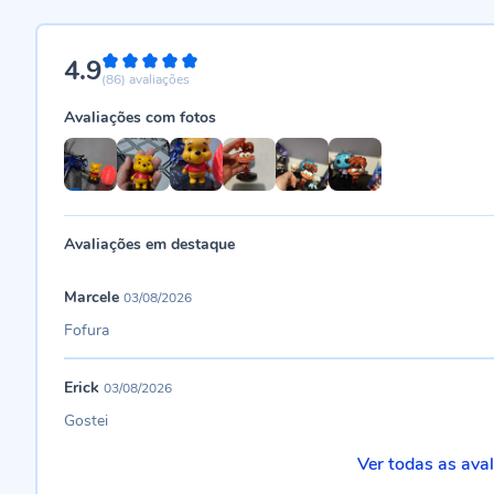
4.9
98%
(86)
avaliações
Avaliações com fotos
Avaliações em destaque
Marcele
03/08/2026
Fofura
Erick
03/08/2026
Gostei
Ver todas as ava