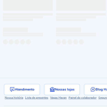
Atendimento
Nossas lojas
Blog H
Nossa história
Lista de presentes
Vagas Havan
Painel do colaborador
Segur