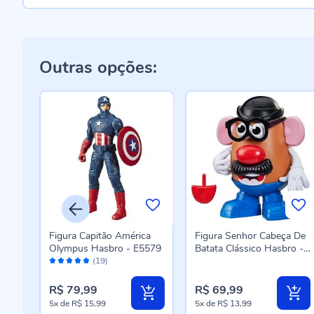
Outras opções:
Figura Capitão América
Figura Senhor Cabeça De
ro -
Olympus Hasbro - E5579
Batata Clássico Hasbro -
Avaliação:
F3244
(19)
96%
R$ 79,99
R$ 69,99
5x
de
R$ 15,99
5x
de
R$ 13,99