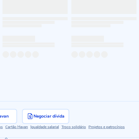
avan
Negociar dívida
os
Cartão Havan
Igualdade salarial
Troco solidário
Projetos e patrocínios