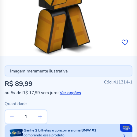
Imagem meramente ilustrativa
R$ 89,99
411314-1
ou
5x
de
R$ 17,99
sem juros
Ver opções
Quantidade
Ganhe
2
bilhetes
e
concorra a uma BMW X1
comprando esse produto