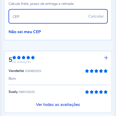
Calcule frete, prazo de entrega e retirada
Calcular
CEP
Não sei meu CEP
5
100%
(4)
avaliações
Vanderlei
03/08/2025
100%
Bom
Suely
09/07/2025
100%
Ver todas as avaliações