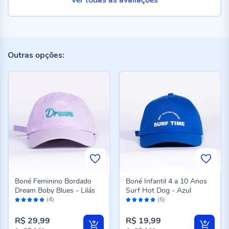
Ver todas as avaliações
Outras opções:
Boné Feminino Bordado
Boné Infantil 4 a 10 Anos
Dream Boby Blues - Lilás
Surf Hot Dog - Azul
Avaliação:
Avaliação:
(4)
(5)
96%
96%
R$ 29,99
R$ 19,99