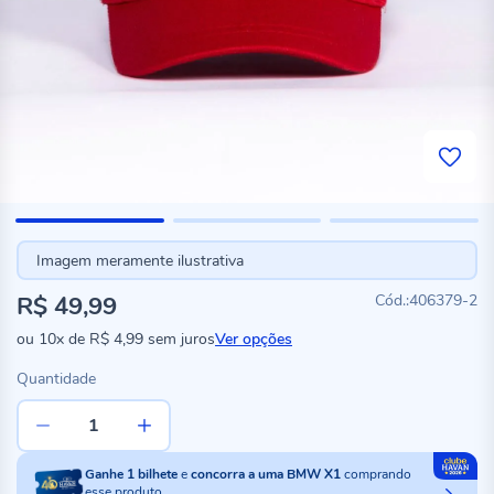
Imagem meramente ilustrativa
R$ 49,99
406379-2
ou
10x
de
R$ 4,99
sem juros
Ver opções
Quantidade
Ganhe
1
bilhete
e
concorra a uma BMW X1
comprando
esse produto