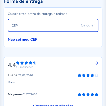
Forma de entrega
Calcule frete, prazo de entrega e retirada
Calcular
CEP
Não sei meu CEP
4.4
88%
(5)
avaliações
Luana
22/02/2026
80%
Bom.
Mayanne
01/07/2026
100%