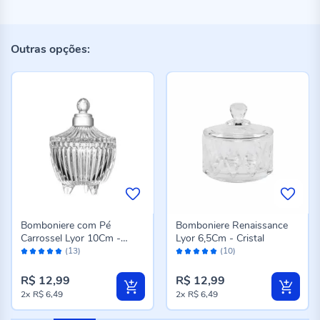
Outras opções:
Bomboniere com Pé
Bomboniere Renaissance
Carrossel Lyor 10Cm -
Lyor 6,5Cm - Cristal
Avaliação:
Avaliação:
Cristal
(13)
(10)
96%
98%
R$ 12,99
R$ 12,99
2x
R$ 6,49
2x
R$ 6,49