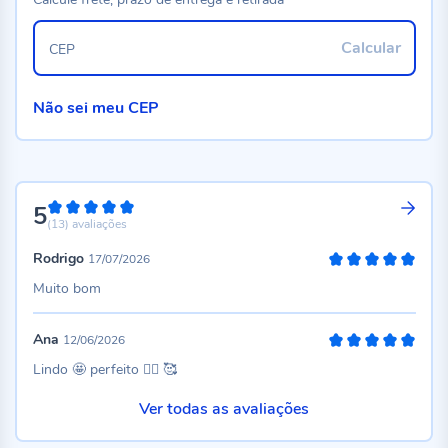
Calcular
CEP
Não sei meu CEP
5
100%
(13)
avaliações
Rodrigo
17/07/2026
100%
Muito bom
Ana
12/06/2026
100%
Lindo 🤩 perfeito 👍🏻 🥰
Ver todas as avaliações