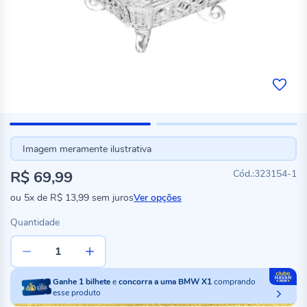
Imagem meramente ilustrativa
R$ 69,99
323154-1
ou
5x
de
R$ 13,99
sem juros
Ver opções
Quantidade
Ganhe
1
bilhete
e
concorra a uma BMW X1
comprando
esse produto