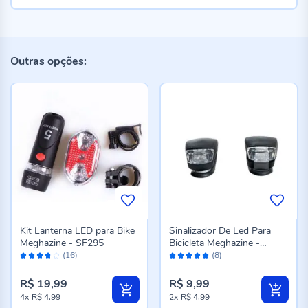
Outras opções:
Kit Lanterna LED para Bike
Sinalizador De Led Para
Meghazine - SF295
Bicicleta Meghazine -
Avaliação:
Avaliação:
SL2263
(16)
(8)
74%
98%
R$ 19,99
R$ 9,99
4x
R$ 4,99
2x
R$ 4,99