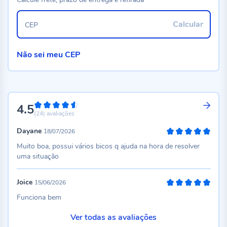
Calcular
CEP
Não sei meu CEP
4.5
90%
(24)
avaliações
Dayane
18/07/2026
100%
Muito boa, possui vários bicos q ajuda na hora de resolver
uma situação
Joice
15/06/2026
100%
Funciona bem
Ver todas as avaliações