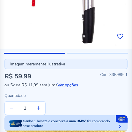
Imagem meramente ilustrativa
R$ 59,99
335989-1
ou
5x
de
R$ 11,99
sem juros
Ver opções
Quantidade
Ganhe
1
bilhete
e
concorra a uma BMW X1
comprando
esse produto