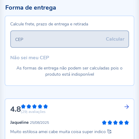
Forma de entrega
Calcule frete, prazo de entrega e retirada
Calcular
CEP
Não sei meu CEP
As formas de entrega não podem ser calculadas pois o
produto está indisponível
4.8
96%
(29)
avaliações
Jaqueline
25/08/2025
100%
Muito estilosa amei cabe muita coisa super indico 🥰