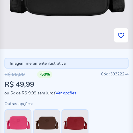
Imagem meramente ilustrativa
R$ 99,99
393222-4
-50%
Preço
R$ 49,99
especial
ou
5x
de
R$ 9,99
sem juros
Ver opções
Outras opções: