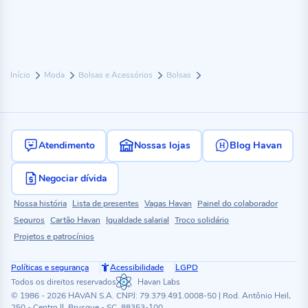
Início
Moda
Bolsas e Acessórios
Bolsas
Atendimento
Nossas lojas
Blog Havan
Negociar dívida
Nossa história
Lista de presentes
Vagas Havan
Painel do colaborador
Seguros
Cartão Havan
Igualdade salarial
Troco solidário
Projetos e patrocínios
Políticas e segurança
Acessibilidade
LGPD
Todos os direitos reservados
Havan Labs
© 1986 - 2026 HAVAN S.A. CNPJ: 79.379.491.0008-50 | Rod. Antônio Heil,
250 - Centro II, Brusque - SC, 88353-100