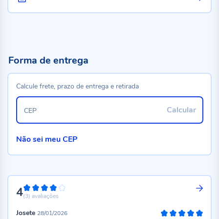
Forma de entrega
Calcule frete, prazo de entrega e retirada
Calcular
CEP
Não sei meu CEP
4
80%
(3)
avaliações
Josete
28/01/2026