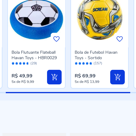
Bola Flutuante Flateball
Bola de Futebol Havan
Havan Toys - HBR0029
Toys - Sortido
Avaliação:
Avaliação:
(29)
(157)
92%
94%
R$ 49,99
R$ 69,99
5x
de
R$ 9,99
5x
de
R$ 13,99