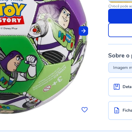
Você pode ac
Sobre o
Imagem me
Deta
Fich