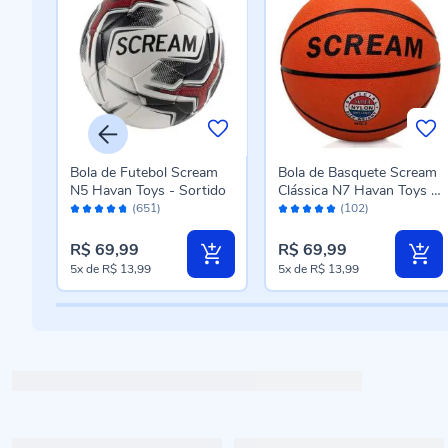
Bola de Futebol Scream
Bola de Basquete Scream
N5 Havan Toys - Sortido
Clássica N7 Havan Toys -
Avaliação:
Avaliação:
Lanhua F2304
(651)
(102)
94%
98%
R$ 69,99
R$ 69,99
5x
de
R$ 13,99
5x
de
R$ 13,99