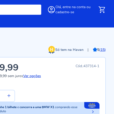
Olá,
entre
na conta
ou
cadastre-se
Só tem na Havan
|
5
(
15
)
9,99
437314-1
9,99
sem juros
Ver opções
nhe
1
bilhete
e
concorra a uma BMW X1
comprando esse
duto