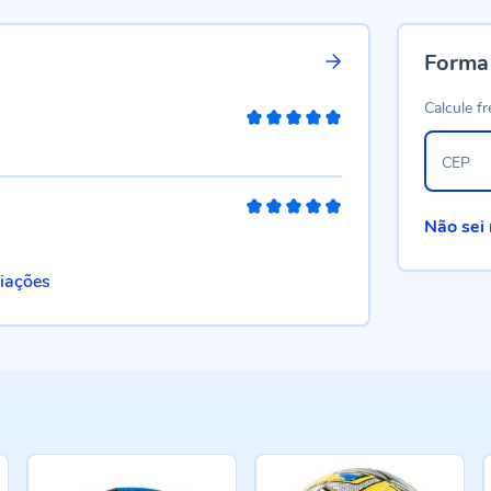
Forma
Calcule fr
100%
CEP
100%
Não sei
liações