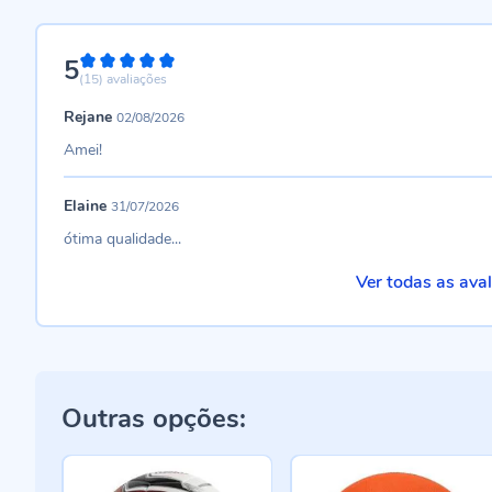
5
100%
(15)
avaliações
Rejane
02/08/2026
Amei!
Elaine
31/07/2026
ótima qualidade...
Ver todas as ava
Outras opções: