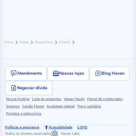
Início
Moda
Moda Praia
Infantil
Atendimento
Nossas lojas
Blog Havan
Negociar dívida
Nossa história
Lista de presentes
Vagas Havan
Painel do colaborador
Seguros
Cartão Havan
Igualdade salarial
Troco solidário
Projetos e patrocínios
Políticas e segurança
Acessibilidade
LGPD
Todos os direitos reservados
Havan Labs